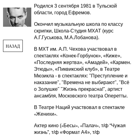
Родился 3 сентября 1981 в Тульской
области, город Ефремов.
Окончил музыкальную школа по классу
скрипки, Школа-Студия МХАТ (курс
А.Г.Гуськова, М.А.Лобанова).
НАЗАД
В МХТ им. А.П. Чехова участвовал в
спектаклях «Конек-Горбунок», «Киже»,
«Последняя жертва», «Амадей», «Кармен.
Этюды», «Пиквикский клуб», в Театре
Мюзикла - в спектаклях: "Преступление и
наказание", "Времена не выбирают", "Всё
о Золушке" "Жизнь прекрасна!", артист
ансамбля, Московского театра Оперетты.
В Театре Наций участвовал в спектакле
Женихи
.
«
»
Актер кино (
Бесы
,
Палач
, т/ф “Чужая
«
»
«
»
жизнь”, т/ф «Формат А4», т/ф