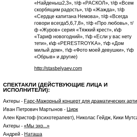
«Найденыш2,3», т/ф «РАСКОЛ», т/ф «Всем
скорбящим радость», т/ф «Жажда», т/ф
«Сердце капитана Немова», т/ф «Всегда
говори всегда5,6,7,8», т/ф «Про любовь», т/
ф «Журов» серия «Тяжкий крест», к\ф
«Тариф новогодний», т\ф «Если у вас нету
тети», к\ф «PERESTROYKA», т\ф «Дом
милый дом», т\ф «Фото моей девушки», т\ф
«Обрыв» и другие)
http://stasbelyaev.com
СПЕКТАКЛИ (ДЕЙСТВУЮЩИЕ ЛИЦА И
ИСПОЛНИТЕЛИ):
Актеры
-
Fарс-Мажорный концерт для драматических арти
Иван Петрович Мартынов
-
Цирк
Ален Кристоф (психотерапевт), Николас Гейдж, Кики Мутс
Актеры
-
«Мы эхо...»
Андрей
-
Наташа