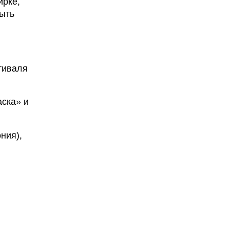
ирке,
быть
тиваля
аска» и
ния),