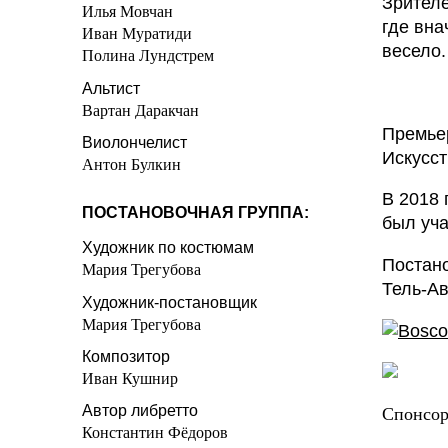
Зрителе
Илья Мовчан
где вна
Иван Муратиди
весело.
Полина Лундстрем
Альтист
Вартан Даракчан
Премьер
Виолончелист
Искусс
Антон Булкин
В 2018 
ПОСТАНОВОЧНАЯ ГРУППА:
был уча
Художник по костюмам
Постано
Мария Трегубова
Тель-Ав
Художник-постановщик
Мария Трегубова
Композитор
Иван Кушнир
Автор либретто
Cпонсор
Константин Фёдоров