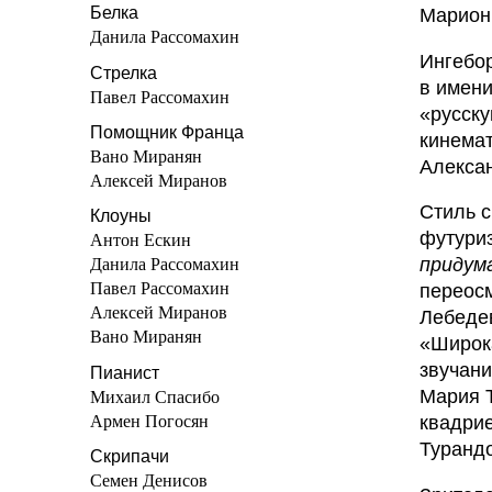
Белка
Марион,
Данила Рассомахин
Ингебор
Стрелка
в имени
Павел Рассомахин
«русску
Помощник Франца
кинемат
Вано Миранян
Алекса
Алексей Миранов
Стиль с
Клоуны
футури
Антон Ескин
придум
Данила Рассомахин
Павел Рассомахин
переос
Алексей Миранов
Лебедев
Вано Миранян
«Широка
звучани
Пианист
Мария Т
Михаил Спасибо
Армен Погосян
квадрие
Турандо
Скрипачи
Семен Денисов