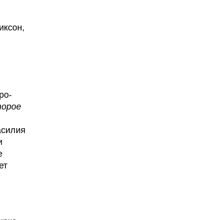
иксон,
ро-
торое
асилия
и
е
ет