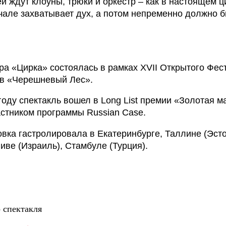
й ждут клоуны, трюки и оркестр – как в настоящем ц
чале захватывает дух, а потом непременно должно 
а «Цирка» состоялась в рамках XVII Открытого Фес
тв «Черешневый Лес».
году спектакль вошел в Long List премии «Золотая м
стником программы Russian Case.
вка гастролировала в Екатеринбурге, Таллине (Эсто
иве (Израиль), Стамбуле (Турция).
 спектакля