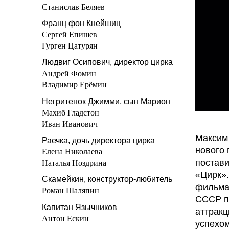
Станислав Беляев
Франц фон Кнейшиц
Сергей Епишев
Гурген Цатурян
Людвиг Осипович, директор цирка
Андрей Фомин
Владимир Ерёмин
Негритенок Джимми, сын Марион
Махиб Гладстон
Иван Иванович
Максим
Раечка, дочь директора цирка
нового 
Елена Николаева
постави
Наталья Ноздрина
«Цирк».
Скамейкин, конструктор-любитель
фильма 
Роман Шаляпин
СССР пр
Капитан Язычников
аттракц
Антон Ескин
успехом