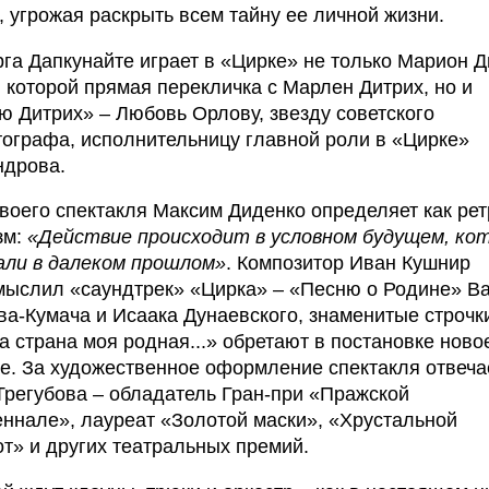
 угрожая раскрыть всем тайну ее личной жизни.
га Дапкунайте играет в «Цирке» не только Марион Д
 которой прямая перекличка с Марлен Дитрих, но и
ю Дитрих» – Любовь Орлову, звезду советского
ографа, исполнительницу главной роли в «Цирке»
ндрова.
воего спектакля Максим Диденко определяет как рет
зм:
«Действие происходит в условном будущем, ко
али в далеком прошлом»
. Композитор Иван Кушнир
мыслил «саундтрек» «Цирка» – «Песню о Родине» В
а-Кумача и Исаака Дунаевского, знаменитые строчк
 страна моя родная...» обретают в постановке ново
е. За художественное оформление спектакля отвеча
регубова – обладатель Гран-при «Пражской
ннале», лауреат «Золотой маски», «Хрустальной
т» и других театральных премий.