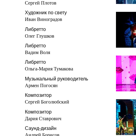
Сергей Плотов
Художник по свету
Иван Виноградов
Либретто
Олег Глушков
Либретто
Вадим Воля
Либретто
Ольга-Мария Тумакова
Музыкальный руководитель
Армен Погосян
Композитор
Сергей Боголюбский
Композитор
Дария Ставрович
Саунд-дизайн
Андрей Борисов