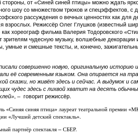
 стороны, от «Синей синей птицы» можно ждать ярко
ого шоу со множеством трюков и спецэффектов, с д
офского рассуждения о вечных ценностях как для д
ля взрослых. Режиссёр Олег Глушков (известный ши
 как хореограф фильма Валерия Тодоровского «Сти
т зрителям чудесную музыку, волшебные декорации 
, умные и смешные тексты, и, конечно, зажигательн
писали совершенно новую, оригинальную историю 
зали её современным языком. Она опирается на тр
ой сказки, но живёт здесь и сейчас. А выдумок и с
щих чудес здесь с лихвой хватит на десять обычны
клей»
, – говорит режиссёр.
ль «Синяя синяя птица» лауреат театральной премии «М
ии «Лучший детский спектакль».
ьный партнёр спектакля
–
СБЕР.