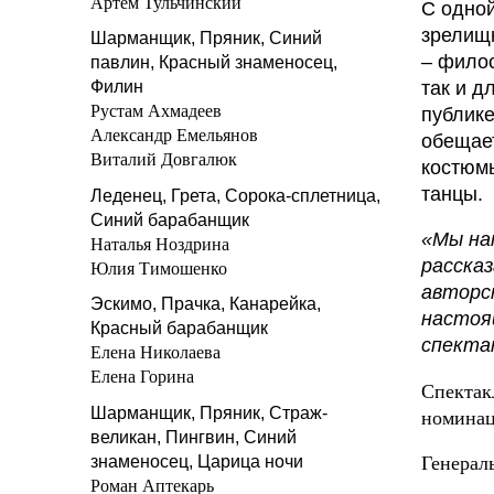
Артём Тульчинский
С одной
зрелищн
Шарманщик, Пряник, Синий
– филос
павлин, Красный знаменосец,
так и д
Филин
Рустам Ахмадеев
публике
Александр Емельянов
обещае
Виталий Довгалюк
костюмы
танцы.
Леденец, Грета, Сорока-сплетница,
Синий барабанщик
«Мы на
Наталья Ноздрина
расска
Юлия Тимошенко
авторск
Эскимо, Прачка, Канарейка,
настоя
Красный барабанщик
спекта
Елена Николаева
Елена Горина
Спектак
Шарманщик, Пряник, Страж-
номинац
великан, Пингвин, Синий
знаменосец, Царица ночи
Генерал
Роман Аптекарь