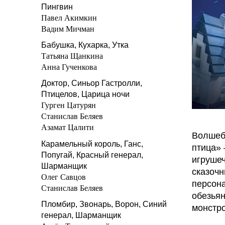
Пингвин
Павел Акимкин
Вадим Мичман
Бабушка, Кухарка, Утка
Татьяна Щанкина
Анна Гученкова
Доктор, Синьор Гастролли,
Птицелов, Царица ночи
Гурген Цатурян
Станислав Беляев
Азамат Цалити
Волшеб
Карамельный король, Ганс,
птица» 
Попугай, Красный генерал,
игрушеч
Шарманщик
сказочн
Олег Савцов
персона
Станислав Беляев
обезьян
Пломбир, Звонарь, Ворон, Синий
монстро
генерал, Шарманщик