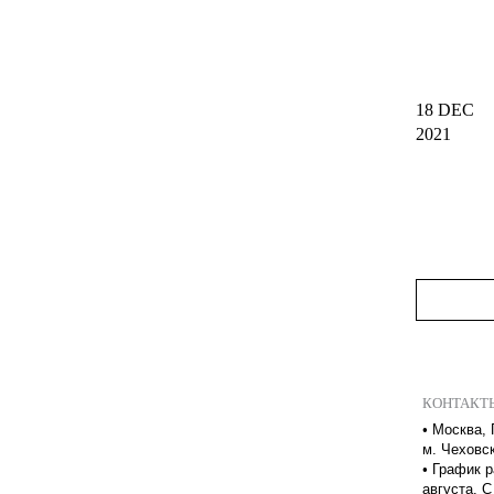
18 DEC
2021
КОНТАКТ
•
Москва, 
м. Чеховс
•
График р
августа. С