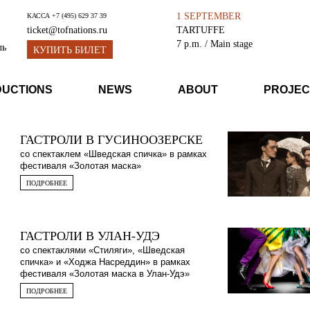
1 SEPTEMBER
КАССА
+7 (495) 629 37 39
TARTUFFE
ticket@tofnations.ru
7 p.m.
/ Main stage
ль
КУПИТЬ БИЛЕТ
DUCTIONS
NEWS
ABOUT
PROJEC
ГАСТРОЛИ В ГУСИНООЗЕРСКЕ
со спектаклем «Шведская спичка» в рамках
фестиваля «Золотая маска»
ПОДРОБНЕЕ
ГАСТРОЛИ В УЛАН-УДЭ
со спектаклями «Стиляги», «Шведская
спичка» и «Ходжа Насреддин» в рамках
фестиваля «Золотая маска в Улан-Удэ»
ПОДРОБНЕЕ