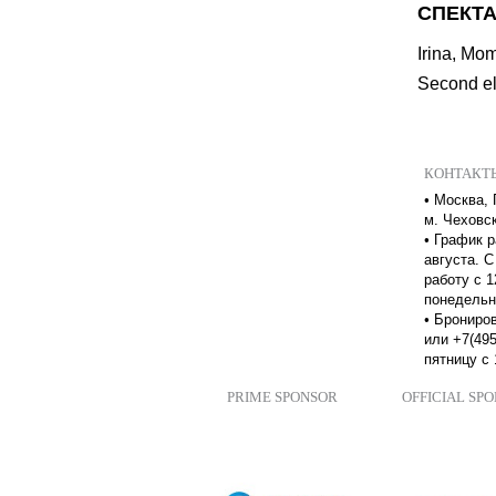
СПЕКТА
Irina, Mo
Second el
КОНТАКТ
•
Москва, 
м. Чеховс
•
График р
августа. С
работу с 1
понедельн
•
Брониров
или +7(495
пятницу с 
PRIME SPONSOR
OFFICIAL SP