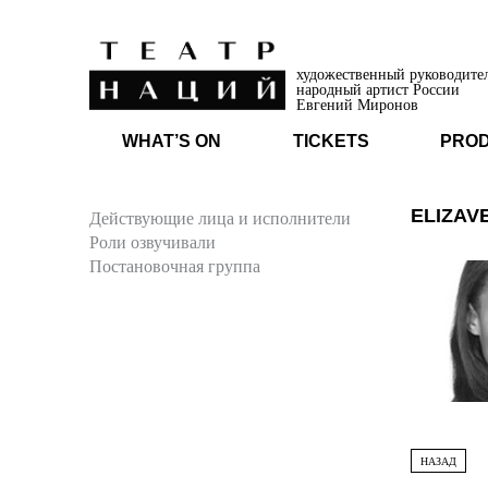
художественный руководите
народный артист России
Евгений Миронов
WHAT’S ON
TICKETS
PRO
ELIZAV
Действующие лица и исполнители
Роли озвучивали
Постановочная группа
НАЗАД