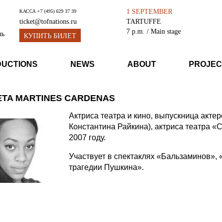
1 SEPTEMBER
КАССА
+7 (495) 629 37 39
TARTUFFE
ticket@tofnations.ru
7 p.m.
/ Main stage
ль
КУПИТЬ БИЛЕТ
DUCTIONS
NEWS
ABOUT
PROJEC
ETA MARTINES CARDENAS
Актриса театра и кино, выпускница акте
Константина Райкина), актриса театра «
2007 году.
Участвует в спектаклях «Бальзаминов», 
трагедии Пушкина».