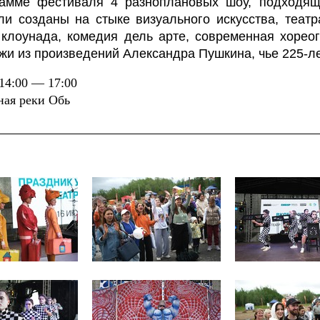
амме фестиваля 4 разноплановых шоу, подходящи
ли созданы на стыке визуального искусства, теат
 клоунада, комедия дель арте, современная хоре
жи из произведений Александра Пушкина, чье 225-ле
14:00 — 17:00
ная реки Обь