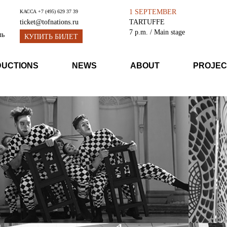
1 SEPTEMBER
КАССА
+7 (495) 629 37 39
TARTUFFE
ticket@tofnations.ru
7 p.m.
/ Main stage
ль
КУПИТЬ БИЛЕТ
DUCTIONS
NEWS
ABOUT
PROJEC