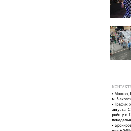
КОНТАКТ
•
Москва, 
м. Чеховс
•
График р
августа. С
работу с 1
понедельн
•
Брониров
или +7(495