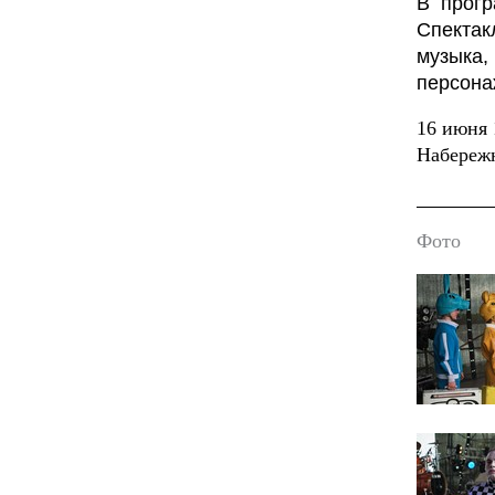
В прогр
Спектак
музыка,
персона
16 июня 
Набереж
Фото