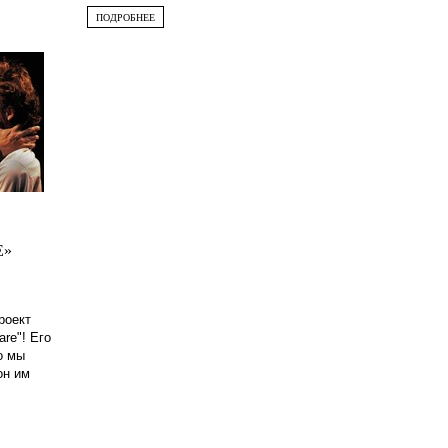
ПОДРОБНЕЕ
E»
роект
rе"! Его
о мы
он им