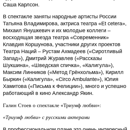
Саша Карлсон.
В спектакле заняты народные артисты России
Татьяна Владимирова, актриса театра «Et cetera»,
Михаил Янушкевич и их молодые коллеги –
восходящая звезда театра «Современник»
Клавдия Коршунова, участники других проектов
Театра Наций – Рустам Ахмадеев («Сиротливый
Запад»), Дмитрий Журавлев («Рассказы
Шукшина», «Шведская спичка», «Калигула»),
Максим Линников («Метод Грёнхольма»), Кирилл
Быркин («Калигула», «Circo Ambulante»), Юлия
Хамитова («Письма к Фелиции»), много и успешно
работающий в кино Александр Якин.
Галин Стоев о спектакле «Триумф любви»:
«Триумф любви» с русскими актерами
В профессиональном плане это очень интересный