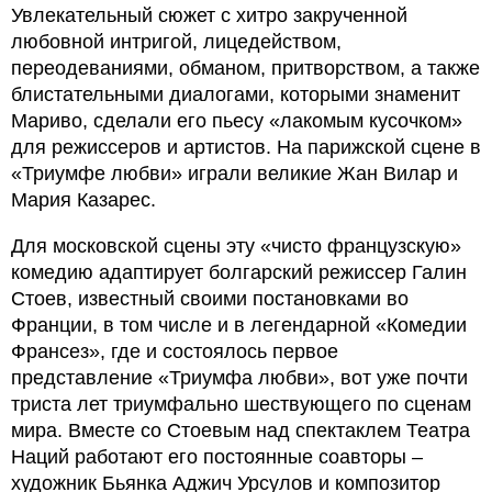
Увлекательный сюжет с хитро закрученной
любовной интригой, лицедейством,
переодеваниями, обманом, притворством, а также
блистательными диалогами, которыми знаменит
Мариво, сделали его пьесу «лакомым кусочком»
для режиссеров и артистов. На парижской сцене в
«Триумфе любви» играли великие Жан Вилар и
Мария Казарес.
Для московской сцены эту «чисто французскую»
комедию адаптирует болгарский режиссер Галин
Стоев, известный своими постановками во
Франции, в том числе и в легендарной «Комедии
Франсез», где и состоялось первое
представление «Триумфа любви», вот уже почти
триста лет триумфально шествующего по сценам
мира. Вместе со Стоевым над спектаклем Театра
Наций работают его постоянные соавторы –
художник Бьянка Аджич Урсулов и композитор