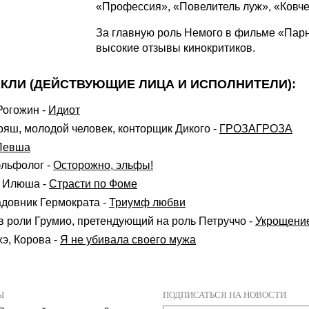
«Профессия», «Повелитель луж», «Ковче
За главную роль Немого в фильме «Пар
высокие отзывы кинокритиков.
КЛИ (ДЕЙСТВУЮЩИЕ ЛИЦА И ИСПОЛНИТЕЛИ):
Рогожин
-
Идиот
ряш, молодой человек, конторщик Дикого
-
ГРОЗАГРОЗА
Левша
эльфолог
-
Осторожно, эльфы!
, Илюша
-
Страсти по Фоме
адовник Гермократа
-
Триумф любви
в роли Грумио, претендующий на роль Петруччо
-
Укрощение
э, Корова
-
Я не убивала своего мужа
Ы
ПОДПИСАТЬСЯ НА НОВОСТИ