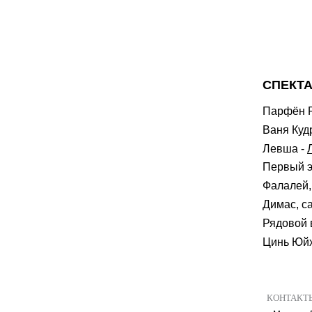
СПЕКТА
Парфён 
Ваня Куд
Левша
-
Первый 
Фалалей
Димас, с
Рядовой 
Цинь Юйх
КОНТАКТ