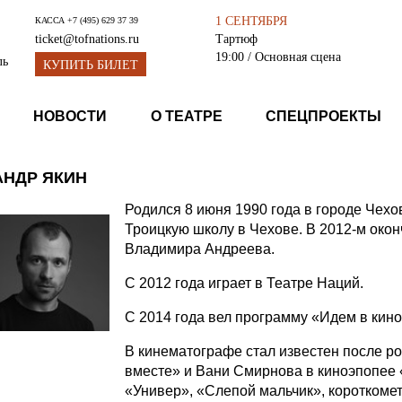
1 СЕНТЯБРЯ
КАССА
+7 (495) 629 37 39
Тартюф
ticket@tofnations.ru
19:00
/ Основная сцена
ль
КУПИТЬ БИЛЕТ
НОВОСТИ
О ТЕАТРЕ
СПЕЦПРОЕКТЫ
АНДР ЯКИН
Родился 8 июня 1990 года в городе Чехо
Троицкую школу в Чехове. В 2012-м окон
Владимира Андреева.
С 2012 года играет в Театре Наций.
С 2014 года вел программу «Идем в кино
В кинематографе стал известен после р
вместе» и Вани Смирнова в киноэпопее 
«Универ», «Слепой мальчик», короткоме