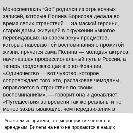
Моноспектакль “Go!” родился из отрывочных
записей, которые Полина Борисова делала во
время своих странствий. .. За маской героини,
старой дамы, живущей в окружении «многое
перевидавших на своем веку» предметов,
которые навевают ей воспоминания о прожитой
жизни, прячется сама Полина — молодая актриса,
начинавшая профессиональный путь в России, а
теперь продолжающая его во Франции.
«Одиночество — вот чувство, которое
сопровождает того, кто, распаковав чемоданы,
оправляется в странствие по своим
воспоминаниям», — говорит она и добавляет:
«Путешествия во времени так же реальны и не
менее захватывающие, чем передвижения в
пространстве. В этом смысле вы и я, все мы -
Уважаемые зрители, это мероприятие является
попутчики, пассажиры со станции Рождение до
арендным. Билеты на него не продаются в наших
станции Смерть».