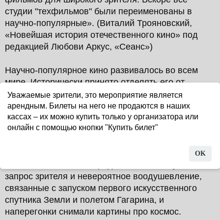
студии "техфильмов" были переименованы в
научно-популярные». (Виталий Трояновский,
«Новейшая история отечественного кино» под
редакцией Любови Аркус, «Сеанс»)
Научно-популярное кино развивалось во всем
мире. Исторически принято отделять его от
люмьеровского кинематографа, что не совсем
Уважаемые зрители, это мероприятие является
корректно. Ведь, как отмечает Виталий
арендным. Билеты на него не продаются в наших
Трояновский, фиксация научного факта на пленке
кассах – их можно купить только у организатора или
онлайн с помощью кнопки "Купить билет"
часто требует приемов, которые очень похожи на
постановочные. В Советском Союзе две
крупнейшие студии научно-популярных фильмов
OK
– московская и ленинградская – откликнулись на
запрос зрителя и невероятное воодушевление,
связанные с запуском первого искусственного
спутника Земли и полетом Гагарина, и
наперегонки снимали картины про космос.