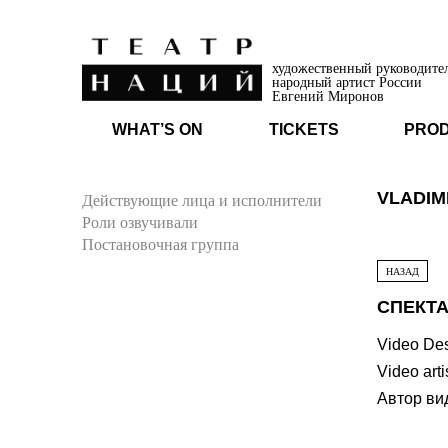
художественный руководите
народный артист России
Евгений Миронов
WHAT’S ON
TICKETS
PRO
VLADIM
Действующие лица и исполнители
Роли озвучивали
Постановочная группа
НАЗАД
СПЕКТА
Video De
Video arti
Автор ви