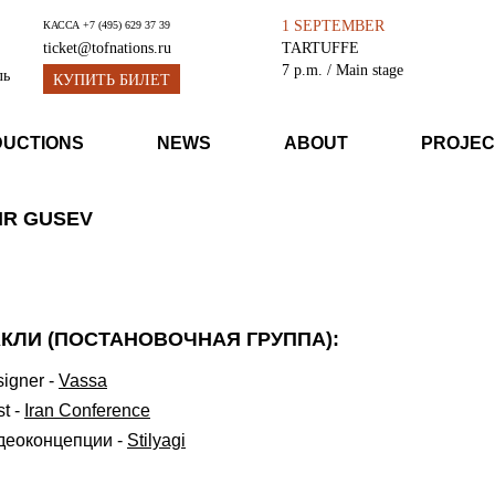
1 SEPTEMBER
КАССА
+7 (495) 629 37 39
TARTUFFE
ticket@tofnations.ru
7 p.m.
/ Main stage
ль
КУПИТЬ БИЛЕТ
DUCTIONS
NEWS
ABOUT
PROJEC
IR GUSEV
КЛИ (ПОСТАНОВОЧНАЯ ГРУППА):
signer
-
Vassa
st
-
Iran Conference
деоконцепции
-
Stilyagi