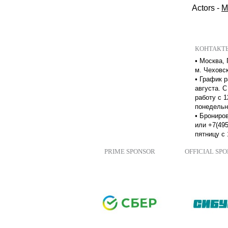
Actors
-
M
КОНТАКТ
•
Москва, 
м. Чеховс
•
График р
августа. С
работу с 1
понедельн
•
Брониров
или +7(495
пятницу с 
PRIME SPONSOR
OFFICIAL SP