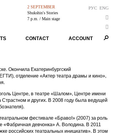
2 SEPTEMBER
РУС
ENG
Shukshin's Stories
7 p.m.
/ Main stage
TS
CONTACT
ACCOUNT
ске. Окончила Екатеринбургский
ЕГТИ), отделение «Актер театра драмы и кино»,
ря.
Гоголь Центре, в театре «Шалом», Центре имени
 Страстном и других. В 2008 году была ведущей
бознателя).
еатральном фестивале «Браво!» (2007) за роль
 «Фабричная девчонка» А. Володина. В 2011
жке российских театральных инициатив». В этом