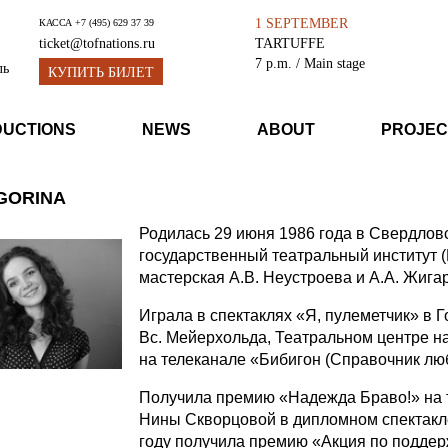
1 SEPTEMBER
КАССА
+7 (495) 629 37 39
TARTUFFE
ticket@tofnations.ru
7 p.m.
/ Main stage
ль
КУПИТЬ БИЛЕТ
DUCTIONS
NEWS
ABOUT
PROJEC
GORINA
Родилась 29 июня 1986 года в Свердлов
государственный театральный институт (
мастерская А.В. Неустроева и А.А. Жига
Играла в спектаклях «Я, пулеметчик» в 
Вс. Мейерхольда, Театральном центре на
на телеканале «Бибигон (Справочник лю
Получила премию «Надежда Браво!» на т
Нины Скворцовой в дипломном спектакле
году получила премию «Акция по поддер