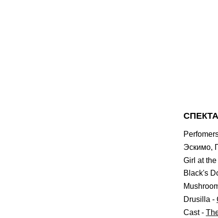
СПЕКТА
Perfomer
Эскимо, 
Girl at th
Black's Do
Mushrooms
Drusilla
-
Cast
-
The