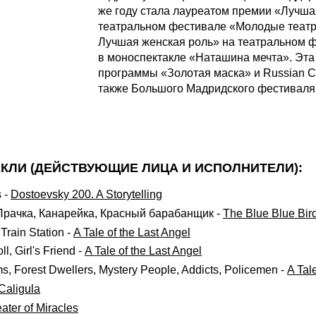
же году стала лауреатом премии «Лучш
театральном фестивале «Молодые театр
Лучшая женская роль» на театральном ф
в моноспектакле «Наташина мечта». Эта
программы «Золотая маска» и Russian C
также Большого Мадридского фестиваля 
КЛИ (ДЕЙСТВУЮЩИЕ ЛИЦА И ИСПОЛНИТЕЛИ):
s
-
Dostoevsky 200. A Storytelling
Прачка, Канарейка, Красный барабанщик
-
The Blue Blue Bir
e Train Station
-
A Tale of the Last Angel
ll, Girl's Friend
-
A Tale of the Last Angel
, Forest Dwellers, Mystery People, Addicts, Policemen
-
A Tal
Caligula
ater of Miracles