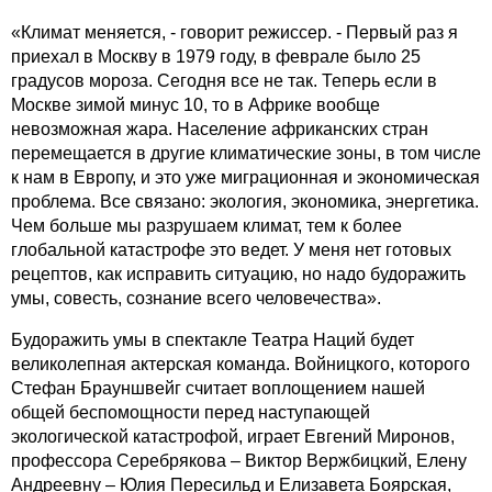
«Климат меняется, - говорит режиссер. - Первый раз я
приехал в Москву в 1979 году, в феврале было 25
градусов мороза. Сегодня все не так. Теперь если в
Москве зимой минус 10, то в Африке вообще
невозможная жара. Население африканских стран
перемещается в другие климатические зоны, в том числе
к нам в Европу, и это уже миграционная и экономическая
проблема. Все связано: экология, экономика, энергетика.
Чем больше мы разрушаем климат, тем к более
глобальной катастрофе это ведет. У меня нет готовых
рецептов, как исправить ситуацию, но надо будоражить
умы, совесть, сознание всего человечества».
Будоражить умы в спектакле Театра Наций будет
великолепная актерская команда. Войницкого, которого
Стефан Брауншвейг считает воплощением нашей
общей беспомощности перед наступающей
экологической катастрофой, играет Евгений Миронов,
профессора Серебрякова – Виктор Вержбицкий, Елену
Андреевну – Юлия Пересильд и Елизавета Боярская,