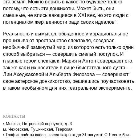
эта земля. Можно верить в
какое-то будущее
только
потому, что есть эти донкихоты. Может быть, они
смешные, не вписывающиеся в XXI век, но это люди с
потенциалом жертвенности ради своих идеалов".
Реальность и вымысел, обыденное и иррациональное
пронизывают пространство спектакля, создавая
необычный замкнутый мир, из которого есть только один
способ выбраться — совершить смелый поступок. И
главные герои спектакля Мария и Антон совершают его,
так же как и их носители в лице блистательного дуэта —
Лии Ахеджаковой и Альберта Филозова — совершают
свое актерское донкихотство, решившись поучаствовать
в таком необычном для них театральном эксперименте.
КОНТАКТЫ
•
Москва, Петровский переулок, д. 3
м. Чеховская, Пушкинская, Тверская
•
График работы кассы: касса закрыта до 31 августа. С 1 сентября