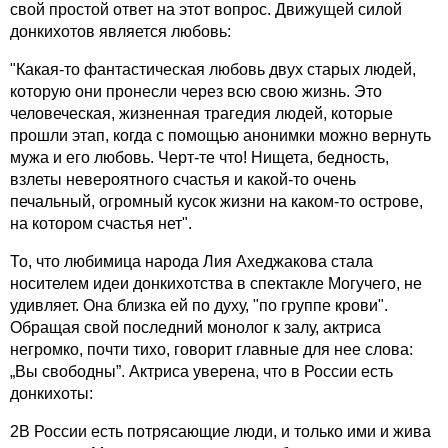
свой простой ответ на этот вопрос. Движущей силой
донкихотов является любовь:
"Какая-то фантастическая любовь двух старых людей,
которую они пронесли через всю свою жизнь. Это
человеческая, жизненная трагедия людей, которые
прошли этап, когда с помощью анонимки можно вернуть
мужа и его любовь.
Черт-те что!
Нищета, бедность,
взлеты невероятного счастья и
какой-то очень
печальный, огромный кусок жизни на
каком-то острове,
на котором счастья нет".
То, что любимица народа Лия Ахеджакова стала
носителем идеи донкихотства в спектакле Могучего, не
удивляет. Она близка ей по духу, "по группе крови".
Обращая свой последний монолог к залу, актриса
негромко, почти тихо, говорит главные для нее слова:
„Вы свободны”. Актриса уверена, что в России есть
донкихоты:
2В России есть потрясающие люди, и только ими и жива