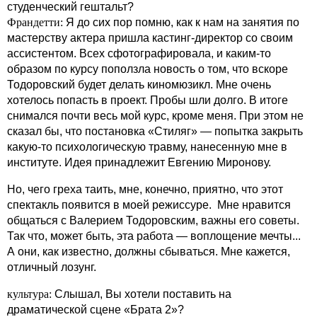
студенческий гештальт?
Франдетти:
Я до сих пор помню, как к нам на занятия по
мастерству актера пришла кастинг-директор со своим
ассистентом. Всех сфотографировала, и каким-то
образом по курсу поползла новость о том, что вскоре
Тодоровский будет делать киномюзикл. Мне очень
хотелось попасть в проект. Пробы шли долго. В итоге
снимался почти весь мой курс, кроме меня. При этом не
сказал бы, что постановка «Стиляг» — попытка закрыть
какую-то психологическую травму, нанесенную мне в
институте. Идея принадлежит Евгению Миронову.
Но, чего греха таить, мне, конечно, приятно, что этот
спектакль появится в моей режиссуре. Мне нравится
общаться с Валерием Тодоровским, важны его советы.
Так что, может быть, эта работа — воплощение мечты...
А они, как известно, должны сбываться. Мне кажется,
отличный лозунг.
культура:
Слышал, Вы хотели поставить на
драматической сцене «Брата 2»?