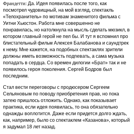
Франдетти:
Да. Идея появилась после того, как
посмотрел чудовищный, на мой взгляд, спектакль
«Телохранитель» по мотивам знаменитого фильма с
Уитни Хьюстон. Работа мне совершенно не
понравилась, но натолкнула на мысль сделать мюзикл, в
котором главный герой не пел бы. И тут я вспомнил про
блистательный фильм Алексея Балабанова и саундтрек
к нему. Мне кажется, на подобных спектаклях зрители
должны иметь возможность подпевать, а сама музыка
попадать в сердца. Со времен дилогии «Брат» так и не
появилось героя поколения. Сергей Бодров был
последним.
Стал вести переговоры с продюсером Сергеем
Сельяновым по поводу приобретения прав, но пока
затею пришлось отложить. Однако, как показывает
практика, если идея появилась, то она обязательно
однажды воплотится. Даже если придется долго ждать,
как, например, было со спектаклем «Казанова», который
я задумал 18 лет назад.