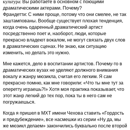
культура:
Вы работаете в основном с поющими
драматическими актерами. Почему?
Франдетти: С ними проще, потому что они смелее, не так
заштампованы. Вообще существует плохая тенденция,
когда очень одаренный драматический артист
посредственно поет и, наоборот, люди, которые
прекрасно владеют вокалом, не могут связать двух слов
в драматических сценах. Не знаю, как ситуацию
изменить, но делать это нужно.
Мне кажется, дело в воспитании артистов. Почему-то в
драматических вузах не уделяют должного внимания
вокалу и жанру мюзикла, считая его легким. Я сам
прекрасно помню, как мне говорили: «Что ты мне тут за
оперетту играешь?!» Хотя моя практика показывает, что
этот жанр легкий до тех пор, пока ты в него сам не
погружаешься.
Когда я пришел в МХТ имени Чехова ставить «Гордость
и предубеждение», все насмешки из серии «Ну да, мы
же мюзикл делаем» закончились буквально после второй