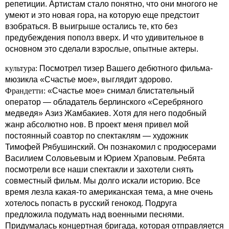
репетиции. Артистам стало понятно, что они многого не
умеют и это новая гора, на которую еще предстоит
взобраться. В выигрыше остались те, кто без
предубеждения пополз вверх. И что удивительное в
основном это сделали взрослые, опытные актеры.
культура:
Посмотрел тизер Вашего дебютного фильма-
мюзикла «Счастье мое», выглядит здорово.
Франдетти:
«Счастье мое» снимал блистательный
оператор — обладатель берлинского «Серебряного
медведя» Азиз Жамбакиев. Хотя для него подобный
жанр абсолютно нов. В проект меня привел мой
постоянный соавтор по спектаклям — художник
Тимофей Рябушинский. Он познакомил с продюсерами
Василием Соловьевым и Юрием Храповым. Ребята
посмотрели все наши спектакли и захотели снять
совместный фильм. Мы долго искали историю. Все
время лезла какая-то американская тема, а мне очень
хотелось попасть в русский генокод. Подруга
предложила подумать над военными песнями.
Придумалась концертная бригада, которая отправляется