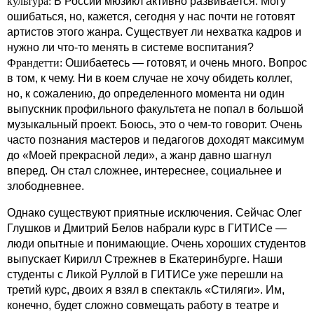
культура:
В России мюзикл активно развивается. Могу
ошибаться, но, кажется, сегодня у нас почти не готовят
артистов этого жанра. Существует ли нехватка кадров и
нужно ли что-то менять в системе воспитания?
Франдетти:
Ошибаетесь — готовят, и очень много. Вопрос
в том, к чему. Ни в коем случае не хочу обидеть коллег,
но, к сожалению, до определенного момента ни один
выпускник профильного факультета не попал в большой
музыкальный проект. Боюсь, это о чем-то говорит. Очень
часто познания мастеров и педагогов доходят максимум
до «Моей прекрасной леди», а жанр давно шагнул
вперед. Он стал сложнее, интереснее, социальнее и
злободневнее.
Однако существуют приятные исключения. Сейчас Олег
Глушков и Дмитрий Белов набрали курс в ГИТИСе —
люди опытные и понимающие. Очень хороших студентов
выпускает Кирилл Стрежнев в Екатеринбурге. Наши
студенты с Ликой Руллой в ГИТИСе уже перешли на
третий курс, двоих я взял в спектакль «Стиляги». Им,
конечно, будет сложно совмещать работу в театре и