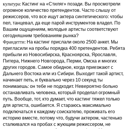
культура:
Кастинг на «Стиляг» позади. Вы просмотрели
огромное количество претендентов. Часто слышу от
режиссеров, что все ищут актера синтетического: чтобы
пел, танцевал, да еще парой инструментов владел. По
Вашим ощущениям, молодые артисты соответствуют
сегодняшним требованиям рынка?
Франдетти:
На кастинг прислали около 2500 анкет. Мы
пригласили на пробы порядка 400 претендентов. Ребята
прибыли из Новосибирска, Красноярска, Ярославля,
Питера, Нижнего Новгорода, Перми, Омска и многих
других городов. Самое обидное, когда приезжают с
Дальнего Востока или из Сибири. Выходит такой артист,
начинает петь, и буквально через 10 секунд ты
понимаешь: он тебе не подходит. Невероятно больно
останавливать человека, который проделал огромный
путь. Вообще, тот, кто думает, что кастинг тяжел только
для артиста, ошибается. Я стараюсь максимально
подключаться к каждому соискателю, проживать его
историю вместе, потому что, будучи актером, частенько
сталкивался на пробах с жующим режиссером, не