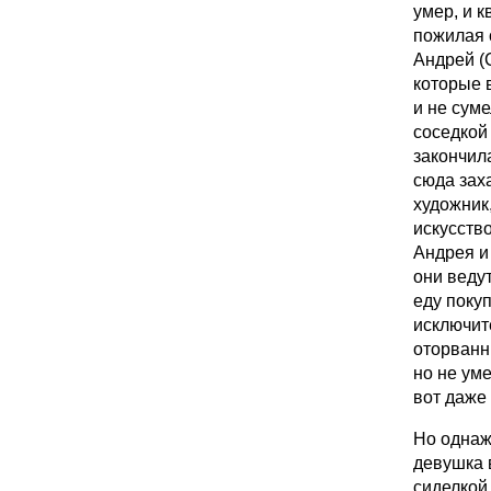
умер, и к
пожилая 
Андрей (
которые 
и не суме
соседкой
закончил
сюда зах
художник,
искусств
Андрея и
они веду
еду поку
исключит
оторванн
но не ум
вот даже
Но однаж
девушка 
сиделкой