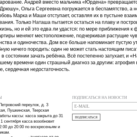
чарование. Андрей вместо мальчика «Юрдена» превращаетс
Дрюшу», Ольга Сергеевна погружается в беспамятство, а н
юбовь Марка и Маши отступает, оставляя их в пустыне взаи
вания. Только Наташа пытается остаться на плаву и постро
изнь, но и ей это едва ли удастся: по мере приближения к 
артиры меняют местоположение, подчеркивая растущие чу
нства и одиночества. Дом все больше напоминает пустую ут
бную ничего породить: один не может стать настоящим писа
 в состоянии зачать ребёнка. Всё постепенно затухает, и «
ашему времени один страшный диагноз за другим: атрофия 
е, сердечная недостаточность.
Ы
ПОДПИСАТЬСЯ НА НОВОСТИ
Петровский переулок, д. 3
кая, Пушкинская, Тверская
аботы кассы: касса закрыта до 31
ПОДПИСАТЬСЯ
 1 сентября касса возобновит
2:00 до 20:00 по воскресеньям и
икам.