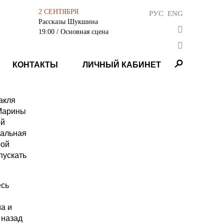
2 СЕНТЯБРЯ
РУС
ENG
Рассказы Шукшина
19:00
/ Основная сцена
КОНТАКТЫ
ЛИЧНЫЙ КАБИНЕТ
акля
 Марины
ой
тальная
рой
пускать
есь
а и
 назад