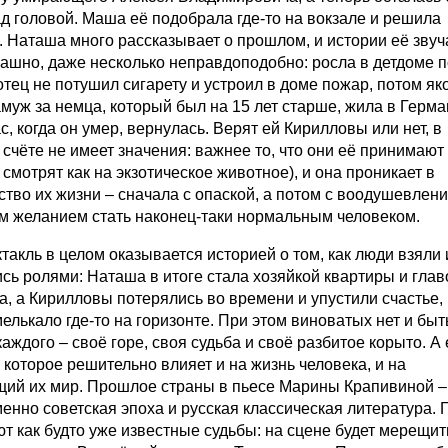
д головой. Маша её подобрала где-то на вокзале и решила
. Наташа много рассказывает о прошлом, и истории её звуч
рашно, даже несколько неправдоподобно: росла в детдоме 
 отец не потушил сигарету и устроил в доме пожар, потом я
муж за немца, который был на 15 лет старше, жила в Герма
с, когда он умер, вернулась. Верят ей Кирилловы или нет, в
счёте не имеет значения: важнее то, что они её принимают 
смотрят как на экзотическое животное), и она проникает в
ство их жизни – сначала с опаской, а потом с воодушевлени
м желанием стать наконец-таки нормальным человеком.
такль в целом оказывается историей о том, как люди взяли 
сь ролями: Наташа в итоге стала хозяйкой квартиры и глав
а, а Кирилловы потерялись во времени и упустили счастье,
елькало где-то на горизонте. При этом виноватых нет и быт
каждого – своё горе, своя судьба и своё разбитое корыто. А
 которое решительно влияет и на жизнь человека, и на
ий их мир. Прошлое страны в пьесе Марины Крапивиной –
енно советская эпоха и русская классическая литература. 
т как будто уже известные судьбы: на сцене будет мерещит