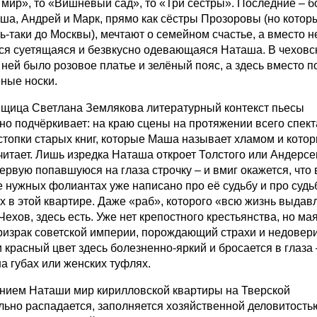
 мир», то «Вишнёвый сад», то «Три сестры». Последние – 
аша, Андрей и Марк, прямо как сёстры Прозоровы (но котор
ь-таки до Москвы), мечтают о семейном счастье, а вместо н
ся суетящаяся и безвкусно одевающаяся Наташа. В чеховс
 ней было розовое платье и зелёный пояс, а здесь вместо п
ёные носки.
щица Светлана Землякова литературный контекст пьесы
но подчёркивает: на краю сцены на протяжении всего спект
стопки старых книг, которые Маша называет хламом и кото
 читает. Лишь изредка Наташа откроет Толстого или Андерсе
ервую попавшуюся на глаза строчку – и вмиг окажется, что 
е нужных фолиантах уже написано про её судьбу и про судь
х в этой квартире. Даже «раб», которого «всю жизнь выдав
Чехов, здесь есть. Уже нет крепостного крестьянства, но ма
ризрак советской империи, порождающий страхи и недовери
 красный цвет здесь болезненно-яркий и бросается в глаза 
а губах или женских туфлях.
нием Наташи мир кирилловской квартиры на Тверской
льно распадается, заполняется хозяйственной деловитость