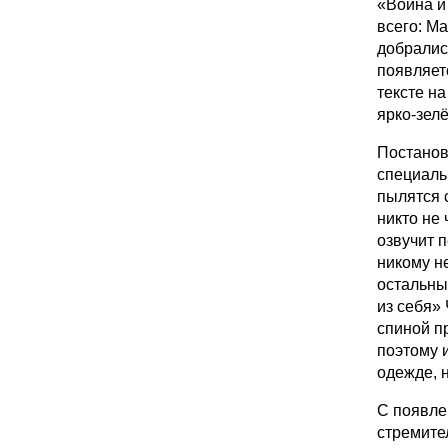
«Война и
всего: М
добралис
появляет
тексте на
ярко-зел
Постанов
специаль
пылятся 
никто не
озвучит п
никому н
остальны
из себя» 
спиной п
поэтому и
одежде, н
С появле
стремите