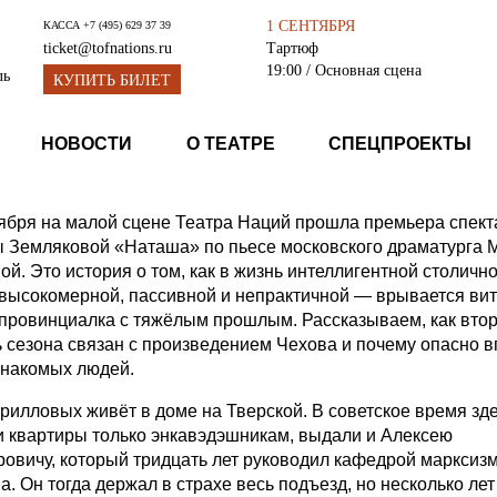
1 СЕНТЯБРЯ
КАССА
+7 (495) 629 37 39
Тартюф
ticket@tofnations.ru
19:00
/ Основная сцена
ль
КУПИТЬ БИЛЕТ
НОВОСТИ
О ТЕАТРЕ
СПЕЦПРОЕКТЫ
тября на малой сцене Театра Наций прошла премьера спект
 Земляковой «Наташа» по пьесе московского драматурга
ой. Это история о том, как в жизнь интеллигентной столичн
высокомерной, пассивной и непрактичной — врывается ви
провинциалка с тяжёлым прошлым. Рассказываем, как вто
ь сезона связан с произведением Чехова и почему опасно в
знакомых людей.
рилловых живёт в доме на Тверской. В советское время зд
 квартиры только энкавэдэшникам, выдали и Алексею
овичу, который тридцать лет руководил кафедрой марксизм
. Он тогда держал в страхе весь подъезд, но несколько лет