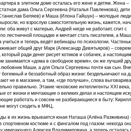
вартира в элитном доме осталась его жене и детям. Жена –
статная дама Ольга Сергеевна (Наталья Павленкова), дети 
Станислав Беляев) и Маша (Илона Гайшун) – молодые люди
выросли, но взрослую самостоятельную жизнь, кажется, нач
ли: оба живут с матерью, Андрей нигде не работает, спит с
 по лестничной площадке и мечтает стать писателем, а Маш
а учиться и теперь ведёт вебинары по психологии. Частеньк
аживает общий друг Марк (Александр Девятьяров) – совре
 который ради денег рисует котиков и собачек, а настоящи
ом занимается «дома в свободное время», он же лучший др
 любовник Маши, а для Ольги Сергеевны почти как сын. Вч
т богемный и беззаботный образ жизни: бездельничают на д
пают не в магазине, а там, «где получше», слова выговарив
ельно правильно. Этакие чеховские интеллигенты XXI века,
ые от жизни и мечтающие о великих делах и настоящем иск
еющие работать и совсем не разбирающиеся в быту: Кирил
 не могут сходить в МФЦ.
ды в их жизнь врывается юная Наташа (Алёна Разживина) 
в спортивном костюме и с фингалом под глазом: некогда он
 у умирающего Алексея Владимировича, а теперь осталась 