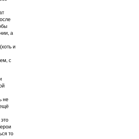
ат
после
кобы
нии, а
(хоть и
ем, с
и
ой
ь не
 ещё
 это
Герои
ься то