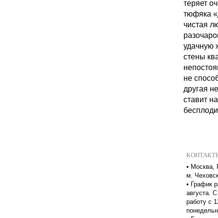
теряет о
тюфяка «
чистая л
разочаро
удачную ж
стены кв
непостоя
не спосо
другая не
ставит н
бесплоди
КОНТАКТ
•
Москва, 
м. Чеховс
•
График р
августа. С
работу с 1
понедельн