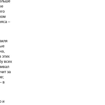
больше
ые
его
ком
ояса –
акля
рые
на,
в этих
бу всех
ливал
ячит за
е;
– в
ю и