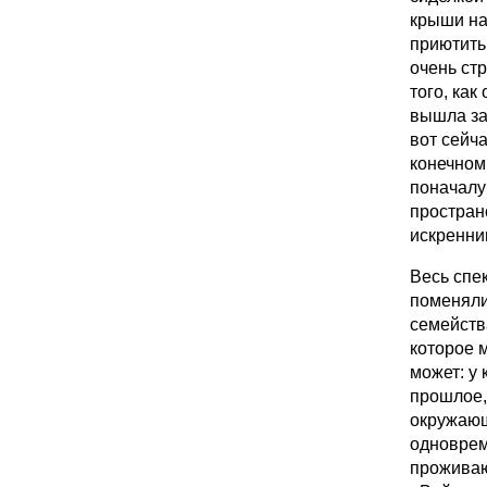
крыши на
приютить
очень ст
того, как
вышла за
вот сейча
конечном 
поначалу 
простран
искренни
Весь спек
поменяли
семейств
которое м
может: у 
прошлое,
окружающ
одноврем
проживаю