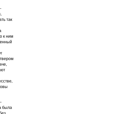
-
,
ать так
а
о к ним
менный
м
уг
етвером
аче,
ают
усстве,
ловы
–
а была
без