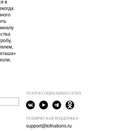
я в
екогда
много
ить
финалу
вства
робу,
телем,
Наташа»
воли,
ТЕАТР В СОЦИАЛЬНЫХ СЕТЯХ
ТЕХНИЧЕСКАЯ ПОДДЕРЖКА
support@tofnations.ru