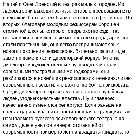
Наций и Олег Лоевский в театрах малых городов. Из
лабораторий выходят эскизы, которые превращаются в
спектакли. Пять из них были показаны на фестивале. Во-
вторых, благодаря молодым режиссерам хорошей
столичной школы, которые теперь охотно ездят на
постановки в неизвестные им раньше города, артисты
стали пластичными, они легко воспринимают язык
нового поколения режиссеров. В-третьих, за эти годы
заметно поменялся и директорский корпус. Многие
директора и художественные руководители стали
серьезными театральными менеджерами, они
разбираются в новейших режиссерских течениях, читают
современные пьесы и, что важно, не боятся рисковать.
Среди директоров гораздо меньше стало случайных
людей, угодных местным властям. Ну и главное:
качественно изменился репертуар. Если раньше на
сценах царила классика, поставленная в традициях так
называемого русского психологического театра, а на
самом деле в унылой манере, отставшей от
современности примерно лет на двадцать-тридцать, то