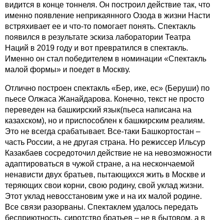
видится в конце тоннеля. Он построил действие так, что
именно появление неприкаянного Озода в жизни Насти
встряхивает ее и что-то помогает понять. Спектакль
появился в результате эскиза лаборатории Театра
Наций в 2019 году и вот превратился в спектакль.
Именно он стал победителем в номинации «Спектакль
малой формы» и поедет в Москву.
Отлично построен спектакль «Бер, ике, ес» (Беруши) по
пьесе Олжаса Жанайдарова. Конечно, текст не просто
переведен на башкирский язык(пьеса написана на
казахском), но и приспособлен к башкирским реалиям.
Это не всегда срабатывает. Все-таки Башкортостан –
часть России, а не другая страна. Но режиссер Ильсур
Казакбаев сосредоточил действие не на невозможности
адаптироваться в чужой стране, а на нескончаемой
ненависти двух братьев, пытающихся жить в Москве и
теряющих свои корни, свою родину, свой уклад жизни.
Этот уклад невосстановим уже и на их малой родине.
Все связи разорваны. Спектаклем удалось передать
бесприютность, сиротство братьев – не в бытовом, а в