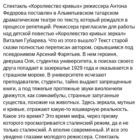
Спектакль «Королевство кривых» режиссера Антона
Федорова поставлен в Альметьевском татарском
драматическом театре по тексту, который рождался в
процессе репетиций. Режиссера пригласили для работы
над детской повестью «Королевство кривых зеркал»
Виталия Губарева. Что из этого вышло? Текст старой
сказки полностью переписан автором, скрывшимся под
псевдонимом Арсений Фарятьев. В нем героиня,
девушка Оля, студентка университета, в поисках своего
друга попадает в зазеркалье 1929 года и оказывается в
страшном мороке. В университете исчезают
преподаватели, студенты, тайно выдают запрещенные
книги, а под тяжелые протяжные звуки виолончели
движутся, как сомнамбулы, странные запуганные
существа, похожие на животных. Здесь зеркала, мутные
и кривые, отражают какую-то кошмарную реальность.
Какое это время? Это время мифа, через призму
которого просматривается сталинский режим, да и не
только сталинский. А вполне современный. И все это
увидено глазами молодого режиссера. Спектакль