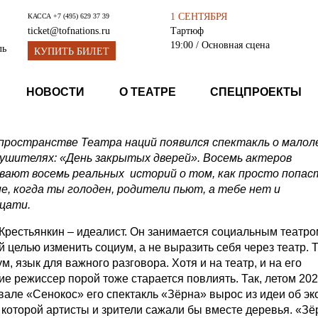
1 СЕНТЯБРЯ
КАССА
+7 (495) 629 37 39
Тартюф
ticket@tofnations.ru
19:00
/ Основная сцена
ль
КУПИТЬ БИЛЕТ
НОВОСТИ
О ТЕАТРЕ
СПЕЦПРОЕКТЫ
пространстве Театра наций появился спектакль о мало
ушителях: «День закрытых дверей». Восемь актеров
вают восемь реальных историй о том, как просто попас
е, когда ты голоден, родители пьют, а тебе нет и
цати.
Крестьянкин – идеалист. Он занимается социальным театро
 целью изменить социум, а не выразить себя через театр. Т
м, язык для важного разговора. Хотя и на театр, и на его
ие режиссер порой тоже старается повлиять. Так, летом 202
вале «Сенокос» его спектакль «Зёрна» вырос из идеи об эк
 которой артисты и зрители сажали бы вместе деревья. «Зё