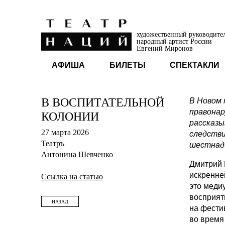
художественный руководите
народный артист России
Евгений Миронов
АФИША
БИЛЕТЫ
СПЕКТАКЛИ
В ВОСПИТАТЕЛЬНОЙ
В Новом 
правонар
КОЛОНИИ
рассказы
27 марта 2026
следстви
Театръ
шестнад
Антонина Шевченко
Дмитрий 
искренней
Ссылка на статью
это медиу
восприят
НАЗАД
на фести
во время