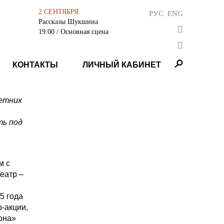
2 СЕНТЯБРЯ
РУС
ENG
Рассказы Шукшина
19:00
/ Основная сцена
КОНТАКТЫ
ЛИЧНЫЙ КАБИНЕТ
летних
ть под
м с
еатр –
5 года
о-акции,
рна»