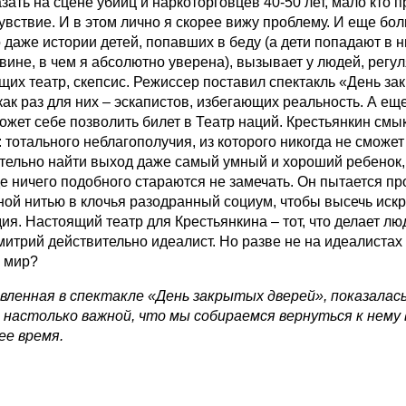
зать на сцене убийц и наркоторговцев 40-50 лет, мало кто 
чувствие. И в этом лично я скорее вижу проблему. И еще бо
о даже истории детей, попавших в беду (а дети попадают в н
 вине, в чем я абсолютно уверена), вызывает у людей, регу
их театр, скепсис. Режиссер поставил спектакль «День за
как раз для них – эскапистов, избегающих реальность. А ещ
может себе позволить билет в Театр наций. Крестьянкин смы
 тотального неблагополучия, из которого никогда не сможет
тельно найти выход даже самый умный и хороший ребенок,
де ничего подобного стараются не замечать. Он пытается п
ной нитью в клочья разодранный социум, чтобы высечь искр
ия. Настоящий театр для Крестьянкина – тот, что делает лю
митрий действительно идеалист. Но разве не на идеалистах
 мир?
явленная в спектакле «День закрытых дверей», показалас
 настолько важной, что мы собираемся вернуться к нему 
ее время.