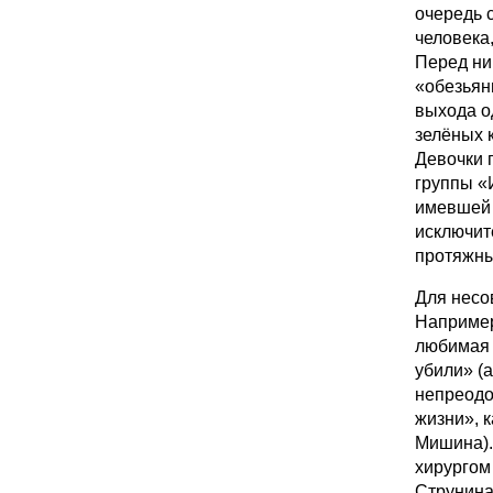
очередь 
человека
Перед ни
«обезьян
выхода о
зелёных 
Девочки 
группы «
имевшей 
исключит
протяжны
Для несо
Например
любимая 
убили» (
непреодо
жизни», 
Мишина).
хирургом
Струнина)