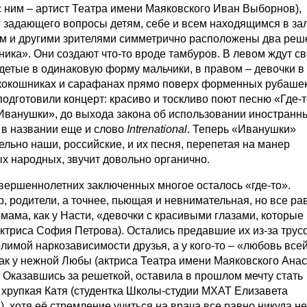
с ним – артист Театра имени Маяковского Иван Выборнов),
, задающего вопросы детям, себе и всем находящимся в зал
м и другими зрителями симметрично расположены два реш
ника». Они создают что-то вроде тамбуров. В левом ждут с
детые в одинаковую форму мальчики, в правом – девочки в
кокошниках и сарафанах прямо поверх форменных рубашек
подготовили концерт: красиво и тоскливо поют песню «Где-
Иванушки», до выхода закона об использовании иностранн
в названии еще и слово
Intrenational
. Теперь «Иванушки»
ельно наши, российские, и их песня, перепетая на манер
х народных, звучит довольно органично.
вершеннолетних заключенных многое осталось «где-то».
, родители, а точнее, пьющая и невнимательная, но все ра
мама, как у Насти, «девочки с красивыми глазами, которые 
актриса София Петрова). Остались предавшие их из-за трус
лимой наркозависимости друзья, а у кого-то – «любовь все
как у нежной Любы (актриса Театра имени Маяковского Ана
 Оказавшись за решеткой, оставила в прошлом мечту стать
 хрупкая Катя (студентка Школы-студии МХАТ Елизавета
, хотя её стремление учиться на врача все равно никуда не