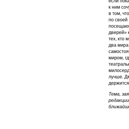
если пока
к ним со
в том, чт
по своей
посещающ
дверей» 
тех, кто 
два мира:
самостоя
миром, г
театраль
милосерд
лучше. Д
держится
Тема, за
редакции
ближайш