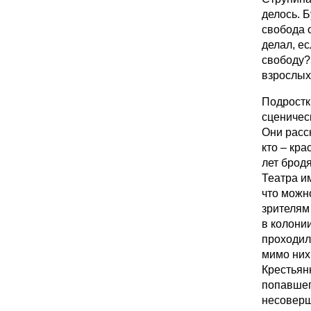
делось. 
свобода 
делал, ес
свободу?
взрослы
Подростк
сценичес
Они расс
кто – кра
лет брод
Театра и
что можно
зрителям 
в колони
проходил
мимо них
Крестьян
попавшего
несоверш