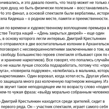
анчивались, и это давало понять, что театр может не только 
скую душу, но быть физически полезным – восстанавливать
 Но это финал, а основой спектакля были вербатимы, истор
села Кидекша – о родном месте, памяти и преемственности.
ая по времени и художественному воплощению премьера 
стве Театра наций – «День закрытых дверей» – еще один
ь, в основу которого легли интервью. Дмитрий Крестьянкин
о отправился в две воспитательные колонии в Архангельск
 поговорил с несовершеннолетними заключенными о том, ка
 свободу. Большинство героев спектакля отбывают срок по 
 и хранение наркотиков). Все говорят, что попались случайн
то не нашли лучше способа подзаработать, потому что: «пр
руга», «поверила подружке», «влюбилась в мальчика, котор
наркотиками». Один воровал, когда хотел есть. Другая убил
то защищала много раз колоченную партнером женщину. Из 
ов звучит такое неподходящее им по возрасту слово «подел
 кем-то чужая фраза: «выйду морально собранным человеко
 Дмитрий Крестьянкин находится среди зрителей, сидит в
первого ряда. Он – участник спектакля, играет самого себя 