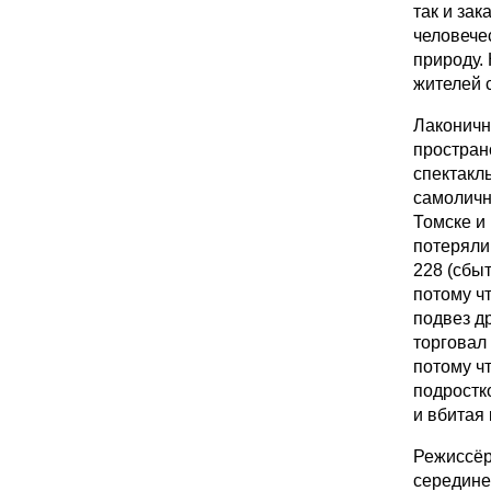
так и зак
человече
природу.
жителей 
Лаконичн
простран
спектакл
самоличн
Томске и
потеряли
228 (сбыт
потому ч
подвез д
торговал 
потому ч
подростк
и вбитая
Режиссёр
середине 