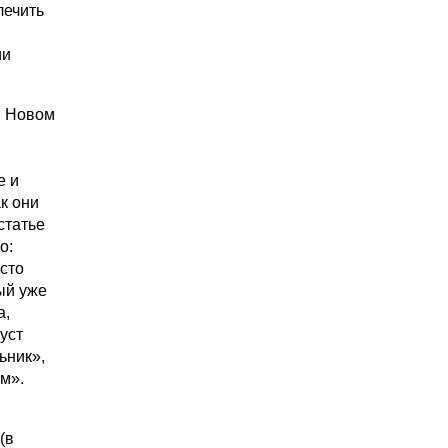
лечить
ии
в Новом
е и
к они
статье
о:
осто
ый уже
а,
уст
ьник»,
м».
(в