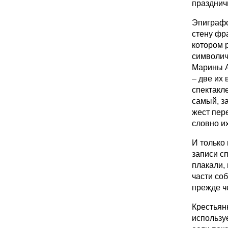
празднич
Эпиграфо
стену фр
котором 
символич
Марины А
– две их
спектакле
самый, з
жест пер
словно и
И только
записи с
плакали, 
части соб
прежде че
Крестьян
использу