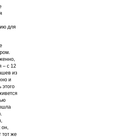
е
я
нию для
е
ером.
оженно,
 – с 12
ашев из
жно и
ь этого
 живется
вью
рошла
.
,
 он,
 тот же