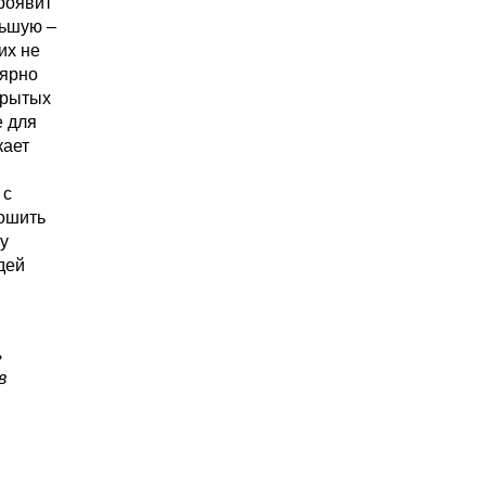
проявит
льшую –
их не
лярно
крытых
е для
кает
 с
рошить
у
дей
ь
в