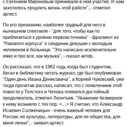
с Евгением Мироновым принимали в нем участие. И нам
захотелось продлить жизнь этой работе", - отметил
артист.
По его признанию, наиболее трудный для него в
нынешнем спектакле - "для того, чтобы как-то
приблизиться к уровню первоисточника" - фрагмент из
"Ракового корпуса" о свидании девушки с молодым
человеком в больнице. "Это написано исключительно
емко и про все, как музыка", - сказал актер.
Он рассказал, что в 1962 году, когда был студентом,
бегал в библиотеку читать журнал, где был опубликован
"Один день Ивана Денисовича", а Корней Чуковский, уже
тогда прочитав рассказ, написал, что с появлением этой
повести у Толстого и Чехова появился достойный
продолжатель, отметил Леонтьев. "Уважение безмерное
к нему возникло с тех пор. <…> Я считаю, что Александр
Исаевич Солженицын - очень важный человек для
России, ее культуры, литературы, для ее общества, для
меня лично", - заявил артист.