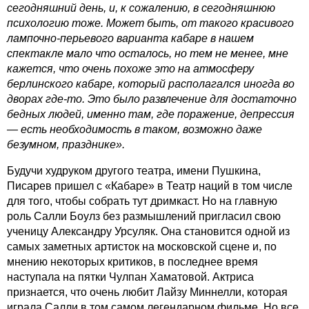
сегодняшний день, и, к сожалению, в сегодняшнюю
психологию тоже. Может быть, от такого красивого
лампочно-перьевого варианта кабаре в нашем
спектакле мало что осталось, но тем не менее, мне
кажется, что очень похоже это на атмосферу
берлинского кабаре, который располагался иногда во
дворах где-то. Это было развлечение для достаточно
бедных людей, именно там, где поражение, депрессия
— есть необходимость в таком, возможно даже
безумном, празднике».
Будучи худруком другого театра, имени Пушкина,
Писарев пришел с «Кабаре» в Театр наций в том числе
для того, чтобы собрать тут дримкаст. Но на главную
роль Салли Боулз без размышлений пригласил свою
ученицу Александру Урсуляк. Она становится одной из
самых заметных артисток на московской сцене и, по
мнению некоторых критиков, в последнее время
наступала на пятки Чулпан Хаматовой. Актриса
признается, что очень любит Лайзу Миннелли, которая
играла Салли в том самом легендарном фильме. Но все