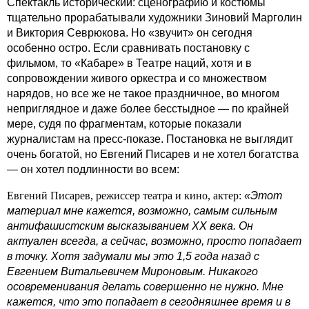
Спектакль исторический: сценографию и костюмы
тщательно прорабатывали художники Зиновий Марголин
и Виктория Севрюкова. Но «звучит» он сегодня
особенно остро. Если сравнивать постановку с
фильмом, то «Кабаре» в Театре наций, хотя и в
сопровождении живого оркестра и со множеством
нарядов, но все же не такое праздничное, во многом
неприглядное и даже более бесстыдное — по крайней
мере, судя по фрагментам, которые показали
журналистам на пресс-показе. Постановка не выглядит
очень богатой, но Евгений Писарев и не хотел богатства
— он хотел подлинности во всем:
Евгений Писарев, режиссер театра и кино, актер:
«Этот
материал мне кажется, возможно, самым сильным
антифашистским высказыванием XX века. Он
актуален всегда, а сейчас, возможно, просто попадает
в точку. Хотя задумали мы это 1,5 года назад с
Евгением Витальевичем Мироновым. Никакого
осовременивания делать совершенно не нужно. Мне
кажется, что это попадает в сегодняшнее время и в