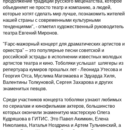
продолжение традиций русского меценатства, которое
объединяет не просто театр и компанию, а людей,
которые хотят сделать мир лучше, познакомить жителей
нашей страны с современными культурными
тенденциями", - отметил художественный руководитель
театра Евгений Миронов.
"Fарс-мажорный концерт для драматических артистов и
оркестра" – это популярные песни советской и
российской эстрады в исполнении известных молодых
артистов театра и кино. Тоболяки услышат шлягеры из
репертуара кумиров прошлых лет - Леонида Утесова и
Георгия Отса, Муслима Магомаева и Эдуарда Хиля,
Валентины Толкуновой, Сергея Захарова и других
знаменитых певцов.
Среди участников концерта тоболяки узнают любимых
по сериалам и кинофильмам актеров, большинство
которых окончили знаменитую мастерскую Олега
Кудряшова в ГИТИС. Это Павел Акимкин, Елена
Николаева, Наталья Ноздрина и Артем Тульчинский, а