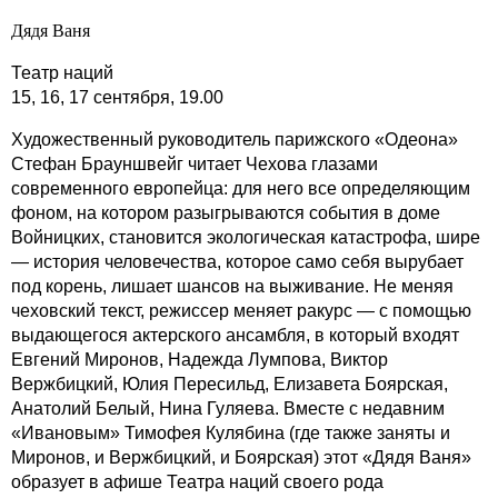
Дядя Ваня
Театр наций
15, 16, 17 сентября, 19.00
Художественный руководитель парижского «Одеона»
Стефан Брауншвейг читает Чехова глазами
современного европейца: для него все определяющим
фоном, на котором разыгрываются события в доме
Войницких, становится экологическая катастрофа, шире
— история человечества, которое само себя вырубает
под корень, лишает шансов на выживание. Не меняя
чеховский текст, режиссер меняет ракурс — с помощью
выдающегося актерского ансамбля, в который входят
Евгений Миронов, Надежда Лумпова, Виктор
Вержбицкий, Юлия Пересильд, Елизавета Боярская,
Анатолий Белый, Нина Гуляева. Вместе с недавним
«Ивановым» Тимофея Кулябина (где также заняты и
Миронов, и Вержбицкий, и Боярская) этот «Дядя Ваня»
образует в афише Театра наций своего рода