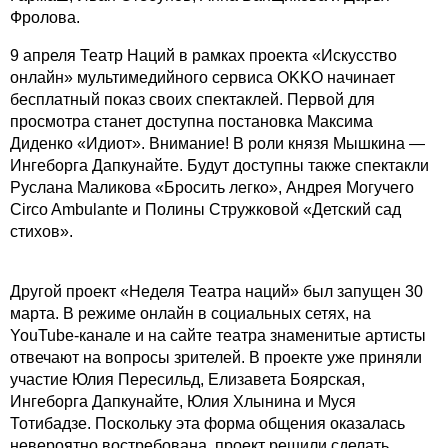
Фролова.
9 апреля Театр Наций в рамках проекта «Искусство
онлайн» мультимедийного сервиса OKKO начинает
бесплатный показ своих спектаклей. Первой для
просмотра станет доступна постановка Максима
Диденко «Идиот». Внимание! В роли князя Мышкина —
Ингеборга Дапкунайте. Будут доступны также спектакли
Руслана Маликова «Бросить легко», Андрея Могучего
Circo Ambulante и Полины Стружковой «Детский сад
стихов».
Другой проект «Неделя Театра наций» был запущен 30
марта. В режиме онлайн в социальных сетях, на
YouTube-канале и на сайте театра знаменитые артисты
отвечают на вопросы зрителей. В проекте уже приняли
участие Юлия Пересильд, Елизавета Боярская,
Ингеборга Дапкунайте, Юлия Хлынина и Муся
Тотибадзе. Поскольку эта форма общения оказалась
невероятно востребована, проект решили сделать