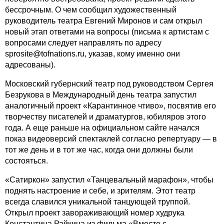
бессрочным. О чем сообщил художественный
руководитель театра Евгений Миронов и сам открыл
новый этап ответами на вопросы (письма к артистам с
вопросами следует направлять по адресу
sprosite@tofnations.ru, указав, кому именно они
адресованы).
Московский губернский театр под руководством Сергея
Безрукова в Международный день театра запустил
аналогичный проект «Карантинное чтиво», посвятив его
творчеству писателей и драматургов, юбиляров этого
года. А еще раньше на официальном сайте начался
показ видеоверсий спектаклей согласно репертуару — в
тот же день и в тот же час, когда они должны были
состояться.
«Сатиркон» запустил «Танцевальный марафон», чтобы
поднять настроение и себе, и зрителям. Этот театр
всегда славился уникальной танцующей труппой.
Открыл проект завораживающий номер худрука
Константина Райкина из фильма «Вместе с