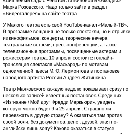
«Вишневый сад» с Ренатой Литвиновой и «Амадей»
Марка Розовского. Надо только зайти в раздел
«Видеогалерея» на сайте театра.
У Малого театра есть свой YouTube-канал «Малый-ТВ».
В программе вещания не только спектакли, но и отрывки
из кинофильмов, концерты, творческие вечера,
театральные встречи, пресс-конференции, а также
телевизионные программы, посвященные актерам и
режиссерам театра. 10 апреля состоится онлайн-
трансляция спектакля «Маскарад» по мотивам
одноименной пьесы М.Ю. Лермонтова в постановке
народного артиста России Андрея Житинкина.
Театр Маяковского каждую неделю показывает сразу по
несколько записей известных постановок. Среди них –
«Изгнание / Мой друг Фредди Меркьюри», увидеть
которую можно будет 9 и 25 апреля. Страшно ли
переезжать в другую страну? А оказаться там против
своей воли, без документов, денег, друзей, зная по-
английски лишь sorry? Каково оказаться в статусе