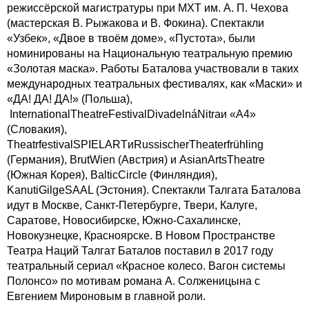
режиссёрской магистратуры при МХТ им. А. П. Чехова
(мастерская В. Рыжакова и В. Фокина). Спектакли
«Узбек», «Двое в твоём доме», «Пустота», были
номинированы на Национальную театральную премию
«Золотая маска». Работы Баталова участвовали в таких
международных театральных фестивалях, как «Маски» и
«ДА! ДА! ДА!» (Польша),
InternationalTheatreFestivalDivadelnáNitraи «А4»
(Словакия),
TheatrfestivalSPIELARTиRussischerTheaterfrühling
(Германия), BrutWien (Австрия) и AsianArtsTheatre
(Южная Корея), BalticCircle (Финляндия),
KanutiGilgeSAAL (Эстония). Спектакли Талгата Баталова
идут в Москве, Санкт-Петербурге, Твери, Калуге,
Саратове, Новосибирске, Южно-Сахалинске,
Новокузнецке, Красноярске. В Новом Пространстве
Театра Наций Талгат Баталов поставил в 2017 году
театральный сериал «Красное колесо. Вагон системы
Полонсо» по мотивам романа А. Солженицына с
Евгением Мироновым в главной роли.