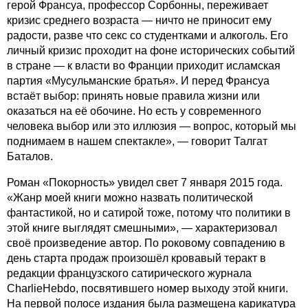
герой Франсуа, профессор Сорбонны, переживает
кризис среднего возраста — ничто не приносит ему
радости, разве что секс со студентками и алкоголь. Его
личный кризис проходит на фоне исторических событий
в стране — к власти во Франции приходит исламская
партия «Мусульманские братья». И перед Франсуа
встаёт выбор: принять новые правила жизни или
оказаться на её обочине. Но есть у современного
человека выбор или это иллюзия — вопрос, который мы
поднимаем в нашем спектакле», — говорит Талгат
Баталов.
Роман «Покорность» увидел свет 7 января 2015 года.
«Жанр моей книги можно назвать политической
фантастикой, но и сатирой тоже, потому что политики в
этой книге выглядят смешными», — характеризовал
своё произведение автор. По роковому совпадению в
день старта продаж произошёл кровавый теракт в
редакции французского сатирического журнала
CharlieHebdo, посвятившего номер выходу этой книги.
На первой полосе издания была размещена карикатура