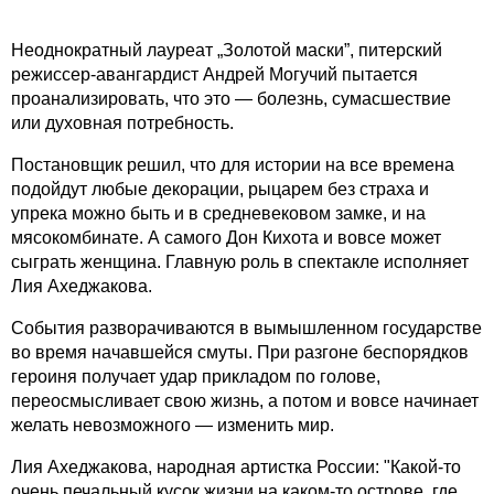
Неоднократный лауреат „Золотой маски”, питерский
режиссер-авангардист
Андрей Могучий пытается
проанализировать, что это — болезнь, сумасшествие
или духовная потребность.
Постановщик решил, что для истории на все времена
подойдут любые декорации, рыцарем без страха и
упрека можно быть и в средневековом замке, и на
мясокомбинате. А самого Дон Кихота и вовсе может
сыграть женщина. Главную роль в спектакле исполняет
Лия Ахеджакова.
События разворачиваются в вымышленном государстве
во время начавшейся смуты. При разгоне беспорядков
героиня получает удар прикладом по голове,
переосмысливает свою жизнь, а потом и вовсе начинает
желать невозможного — изменить мир.
Лия Ахеджакова, народная артистка России: "Какой-то
очень печальный кусок жизни на
каком-то острове,
где