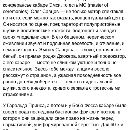
конферансье кабаре Эмси, то есть MC (master of
ceremonies). Олег Савцов — не только мотор спектакля,
но и его, если можно так сказать, концептуальный центр.
Он носится по сцене, поет, тараторит полупристойные
шутки и политические колкости, подгоняет и заводит
своих «подельников». В его бешеном, нервическом
оживлении звучат и подлинная веселость, и отчаяние, и
немалая злость. Эмси у Савцова — клоун, но точно не
белый, он прямая родня Джокера, азартный провокатор,
а его кабаре — место не слишком уютное и точно не
спасительное. Здесь тебе между танцами весело
расскажут о страшном, а ужасная повседневность все
равно до тебя доберется — только в виде сальной
шутки, злого анекдота, кривого зеркала с гротескными
отражениями.
У Гарольда Принса, а потом и у Боба Фосса кабаре было
своего рода последним бастионом фриков и поэтов, в
котором они защищали свое право на жизнь перед
нормативной, униформированной серостью. Для 60-х и