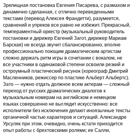
Зрелищная постановка Евгения Писарева, с размахом и
динамично сделанная, с отлично переведенными
текстами (перевод Алексея Франдетти), разумеется,
сравнений и упреков все равно не избежит. Прекрасный,
темпераментный оркестр (музыкальный руководитель
постановки и дирижер Евгений Загот, дирижер Мариам
Барская) не всегда звучит сбалансированно, вполне
профессионально поющим драматическим артистам
сложно держать ритм игры в сочетании с вокалом, не
все участники в одинаковой степени освоили резкий и
остроумный пластический рисунок (хореограф Дмитрий
Масленников, режиссер по пластике Альберт Альбертс).
Зато — нужно отдать должное всем актерам — сложный
переход от русских драматических диалогов к
музыкальным номерам на английском и немецком
языках совершенно не выглядит искусственно: все
исполнители без исключения делают иноязычные тексты
органичной частью характеров и ситуаций. Александре
Урсуляк при этом, очевидно, очень кстати приходится
опыт работы с брехтовскими ролями; ее Салли,