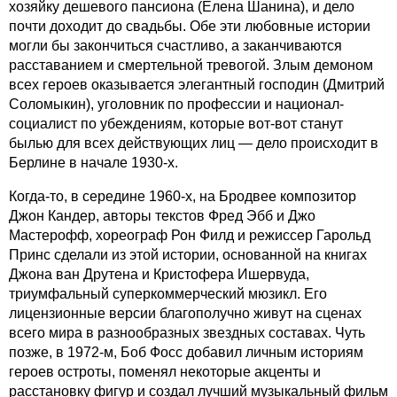
хозяйку дешевого пансиона (Елена Шанина), и дело
почти доходит до свадьбы. Обе эти любовные истории
могли бы закончиться счастливо, а заканчиваются
расставанием и смертельной тревогой. Злым демоном
всех героев оказывается элегантный господин (Дмитрий
Соломыкин), уголовник по профессии и национал-
социалист по убеждениям, которые вот-вот станут
былью для всех действующих лиц — дело происходит в
Берлине в начале 1930-х.
Когда-то, в середине 1960-х, на Бродвее композитор
Джон Кандер, авторы текстов Фред Эбб и Джо
Мастерофф, хореограф Рон Филд и режиссер Гарольд
Принс сделали из этой истории, основанной на книгах
Джона ван Друтена и Кристофера Ишервуда,
триумфальный суперкоммерческий мюзикл. Его
лицензионные версии благополучно живут на сценах
всего мира в разнообразных звездных составах. Чуть
позже, в 1972-м, Боб Фосс добавил личным историям
героев остроты, поменял некоторые акценты и
расстановку фигур и создал лучший музыкальный фильм