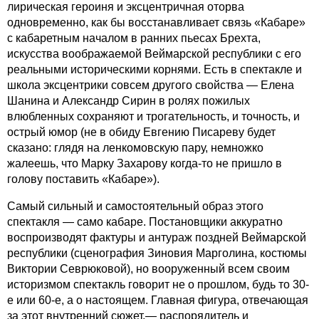
лирическая героиня и эксцентричная оторва
одновременно, как бы восстанавливает связь «Кабаре»
с кабаретным началом в ранних пьесах Брехта,
искусства воображаемой Веймарской республики с его
реальными историческими корнями. Есть в спектакле и
школа эксцентрики совсем другого свойства — Елена
Шанина и Александр Сирин в ролях пожилых
влюбленных сохраняют и трогательность, и точность, и
острый юмор (не в обиду Евгению Писареву будет
сказано: глядя на ленкомовскую пару, немножко
жалеешь, что Марку Захарову когда-то не пришло в
голову поставить «Кабаре»).
Самый сильный и самостоятельный образ этого
спектакля — само кабаре. Постановщики аккуратно
воспроизводят фактуры и антураж поздней Веймарской
республики (сценография Зиновия Марголина, костюмы
Виктории Севрюковой), но вооруженный всем своим
историзмом спектакль говорит не о прошлом, будь то 30-
е или 60-е, а о настоящем. Главная фигура, отвечающая
за этот внутренний сюжет,— распорядитель и