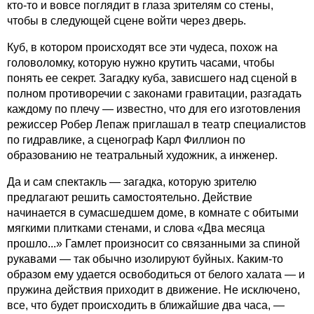
кто-то и вовсе поглядит в глаза зрителям со стены,
чтобы в следующей сцене войти через дверь.
Куб, в котором происходят все эти чудеса, похож на
головоломку, которую нужно крутить часами, чтобы
понять ее секрет. Загадку куба, зависшего над сценой в
полном противоречии с законами гравитации, разгадать
каждому по плечу — известно, что для его изготовления
режиссер Робер Лепаж приглашал в театр специалистов
по гидравлике, а сценограф Карл Филлион по
образованию не театральный художник, а инженер.
Да и сам спектакль — загадка, которую зрителю
предлагают решить самостоятельно. Действие
начинается в сумасшедшем доме, в комнате с обитыми
мягкими плитками стенами, и слова «Два месяца
прошло...» Гамлет произносит со связанными за спиной
рукавами — так обычно изолируют буйных. Каким-то
образом ему удается освободиться от белого халата — и
пружина действия приходит в движение. Не исключено,
все, что будет происходить в ближайшие два часа, —