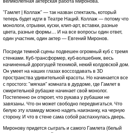
великолепная актерская работа Миронова.
"Гамлет | Коллаж" — так назван спектакль, который
теперь будет идти в Театре Наций. Коллаж — потому что
монологи, отрывки, куски, клип-арт, вставки, разные
цвета, разные формы… И на все вопросы один ответ,
один участник, один актер — Евгений Миронов.
Посреди темной сцены подвешен огромный куб с тремя
стенками. Куб-трансформер, куб-волшебник, весь
начиненный дорогущей техникой, некий колдовской дом.
Он умеет на наших глазах воссоздавать в 3D
пространства удивительной красоты. Но начинается все
с простого: "мягкая" комната в дурдоме, где Гамлет в
смирительной рубашке начинает свой монолог.
Постепенно он откроет, что рукава у рубашки не
завязаны. Что он может свободно передвигаться. Что
белую эту хламиду можно надеть наизнанку, на черную
сторону. И что в стене сама собой распахнулась дверь.
Миронову придется сыграть и самого Гамлета (белый