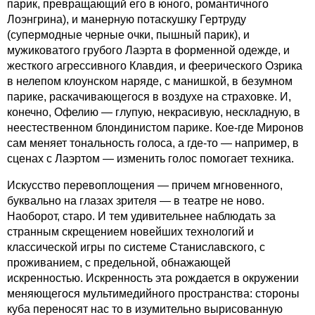
парик, превращающий его в юного, романтичного
Лоэнгрина), и манерную потаскушку Гертруду
(супермодные черные очки, пышный парик), и
мужиковатого грубого Лаэрта в форменной одежде, и
жесткого агрессивного Клавдия, и феерического Озрика
в нелепом клоунском наряде, с манишкой, в безумном
парике, раскачивающегося в воздухе на страховке. И,
конечно, Офелию — глупую, некрасивую, нескладную, в
неестественном блондинистом парике. Кое-где Миронов
сам меняет тональность голоса, а где-то — например, в
сценах с Лаэртом — изменить голос помогает техника.
Искусство перевоплощения — причем мгновенного,
буквально на глазах зрителя — в театре не ново.
Наоборот, старо. И тем удивительнее наблюдать за
странным скрещением новейших технологий и
классической игры по системе Станиславского, с
проживанием, с предельной, обнажающей
искренностью. Искренность эта рождается в окружении
меняющегося мультимедийного пространства: стороны
куба переносят нас то в изумительно вырисованную