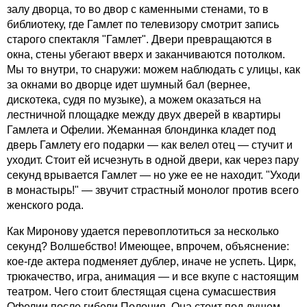
залу дворца, то во двор с каменными стенами, то в
библиотеку, где Гамлет по телевизору смотрит запись
старого спектакля "Гамлет". Двери превращаются в
окна, стены убегают вверх и заканчиваются потолком.
Мы то внутри, то снаружи: можем наблюдать с улицы, как
за окнами во дворце идет шумный бал (вернее,
дискотека, судя по музыке), а можем оказаться на
лестничной площадке между двух дверей в квартиры
Гамлета и Офелии. Жеманная блондинка кладет под
дверь Гамлету его подарки — как велел отец — стучит и
уходит. Стоит ей исчезнуть в одной двери, как через пару
секунд врывается Гамлет — но уже ее не находит. "Уходи
в монастырь!" — звучит страстный монолог против всего
женского рода.
Как Миронову удается перевоплотиться за несколько
секунд? Волшебство! Имеющее, впрочем, объяснение:
кое-где актера подменяет дублер, иначе не успеть. Цирк,
трюкачество, игра, анимация — и все вкупе с настоящим
театром. Чего стоит блестящая сцена сумасшествия
Офелии после гибели Полония. Она стоит под душем.