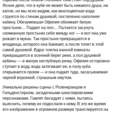
Ясное дело, что в кубе не может быть никакого душа, ни
капли, но мы ясно видим, как многоцветная вода
струится по стенам душевой, постепенно наполняя
кабину. Обезумевшая Офелия обнимает белую
простыню… Падает на пол… Пытается засунуть
скомканную простыню себе между ног — и вот она уже
рожает в муках. Так простыня превращается в
младенца, которого она баюкает, а после топит в этой
самой душевой. Вдруг плитка ванной комнаты
превращается в осенний берег реки, а пол душевой
кабины — в милую неглубокую речку. Офелия осторожно
ступает в воду, вода затягивает ее, в полу куба
открывается проем — и она падает туда, засасываемая
черной воронкой, страшным омутом.
Уникально решены сцены с Розенкранцом и
Гильденстерном, загадочными шекспировскими
персонажами. Гамлет беседует с ними, пытаясь
выяснить, почему их подослали к нему. В это же время
его изображение в огромном размере транслируется на