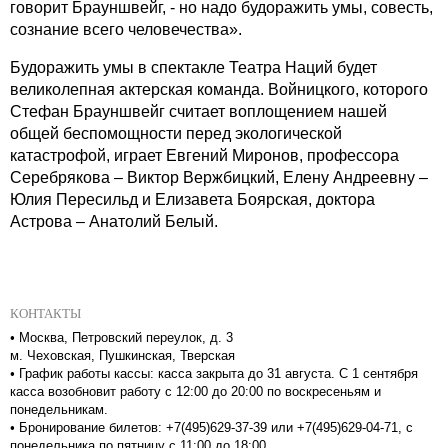
говорит Брауншвейг, - но надо будоражить умы, совесть,
сознание всего человечества».
Будоражить умы в спектакле Театра Наций будет
великолепная актерская команда. Войницкого, которого
Стефан Брауншвейг считает воплощением нашей
общей беспомощности перед экологической
катастрофой, играет Евгений Миронов, профессора
Серебрякова – Виктор Вержбицкий, Елену Андреевну –
Юлия Пересильд и Елизавета Боярская, доктора
Астрова – Анатолий Белый.
КОНТАКТЫ
•
Москва, Петровский переулок, д. 3
м. Чеховская, Пушкинская, Тверская
•
График работы кассы: касса закрыта до 31 августа. С 1 сентября
касса возобновит работу с 12:00 до 20:00 по воскресеньям и
понедельникам.
•
Бронирование билетов: +7(495)629-37-39 или +7(495)629-04-71, с
понедельника по пятницу с 11:00 до 18:00.