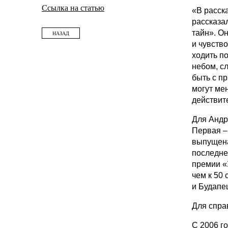
Ссылка на статью
«В расск
рассказа
тайн». Он
НАЗАД
и чувство
ходить п
небом, с
быть с п
могут ме
действит
Для Андр
Первая –
выпущена
последне
премии «
чем к 50
и Будапе
Для спра
С 2006 г