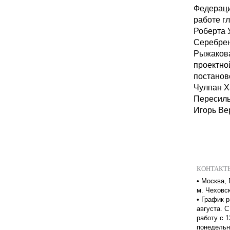
Федераци
работе г
Роберта 
Серебрен
Рыжакова
проектно
постанов
Чулпан Х
Пересиль
Игорь Ве
КОНТАКТ
•
Москва, 
м. Чеховс
•
График р
августа. С
работу с 1
понедельн