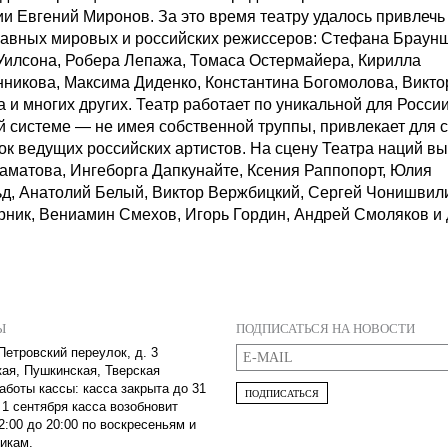
и Евгений Миронов. За это время театру удалось привлечь 
лавных мировых и российских режиссеров: Стефана Браунш
Уилсона, Робера Лепажа, Томаса Остермайера, Кирилла
никова, Максима Диденко, Константина Богомолова, Викто
 и многих других. Театр работает по уникальной для Росси
й системе — не имея собственной труппы, привлекает для 
ок ведущих российских артистов. На сцену Театра наций в
аматова, Ингеборга Дапкунайте, Ксения Раппопорт, Юлия
д, Анатолий Белый, Виктор Вержбицкий, Сергей Чонишвил
рник, Вениамин Смехов, Игорь Гордин, Андрей Смоляков и 
Ы
ПОДПИСАТЬСЯ НА НОВОСТИ
Петровский переулок, д. 3
кая, Пушкинская, Тверская
аботы кассы: касса закрыта до 31
ПОДПИСАТЬСЯ
 1 сентября касса возобновит
2:00 до 20:00 по воскресеньям и
икам.