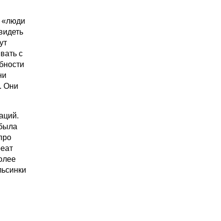
, «люди
 видеть
ут
вать с
обности
ни
. Они
аций.
 была
про
реат
олее
льсинки