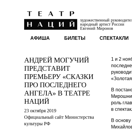
художественный руководите
народный артист России
Евгений Миронов
АФИША
БИЛЕТЫ
СПЕКТАКЛИ
АНДРЕЙ МОГУЧИЙ
1 и 2 но
последне
ПРЕДСТАВИТ
руководи
ПРЕМЬЕРУ «СКАЗКИ
«Золотая
ПРО ПОСЛЕДНЕГО
В постан
АНГЕЛА» В ТЕАТРЕ
Мирошнич
НАЦИЙ
роль гла
в спекта
23 октября 2019
Официальный сайт Министерства
В основу
культуры РФ
Михайлов