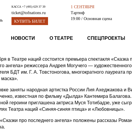
1 СЕНТЯБРЯ
КАССА
+7 (495) 629 37 39
Тартюф
ticket@tofnations.ru
19:00
/ Основная сцена
ль
КУПИТЬ БИЛЕТ
НОВОСТИ
О ТЕАТРЕ
СПЕЦПРОЕКТЫ
ября в Театре наций состоится премьера спектакля «Сказка 
го ангела» режиссера Андрея Могучего — художественного
теля БДТ им. Г. А. Товстоногова, многократного лауреата п
 маска».
овке заняты народная артистка России Лия Ахеджакова и В
енко, известная по фильму «Дылда» Кантемира Балагова.
вной героини приглашена актриса Муся Тотибадзе, уже сыг
клях Театра наций «Синяя-синяя птица» и «Любовницы».
 «Сказки про последнего ангела» положены рассказы Рома
а.