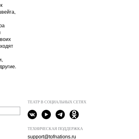
к
вейга,
ра
и
своих
ыходят
и,
другие.
ТЕАТР В СОЦИАЛЬНЫХ СЕТЯХ
ТЕХНИЧЕСКАЯ ПОДДЕРЖКА
support@tofnations.ru