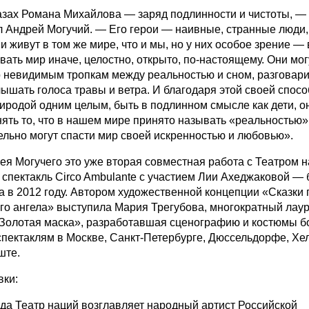
азах Романа Михайлова — заряд подлинности и чистоты, —
л Андрей Могучий. — Его герои — наивные, странные люди
и живут в том же мире, что и мы, но у них особое зрение —
вать мир иначе, целостно, открыто, по-настоящему. Они мог
о невидимым тропкам между реальностью и сном, разговари
лышать голоса травы и ветра. И благодаря этой своей спос
риродой одним целым, быть в подлинном смысле как дети, о
нять то, что в нашем мире принято называть «реальностью»
ельно могут спасти мир своей искренностью и любовью».
ея Могучего это уже вторая совместная работа с Театром н
 спектакль Circo Ambulante с участием Лии Ахеджаковой —
 в 2012 году. Автором художественной концепции «Сказки 
го ангела» выступила Мария Трегубова, многократный лау
Золотая маска», разработавшая сценографию и костюмы б
 спектаклям в Москве, Санкт-Петербурге, Дюссельдорфе, Хе
ште.
вки:
ода Театр наций возглавляет народный артист Российской