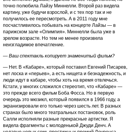
точно полюбила Лайзу Миннелли. Второй раз видела
картину, уже будучи взрос­лой, и с тех пор так и не
получилось ее пересмотреть. А в 2011 году мне
посчастливилось побывать на концерте Лайзы — в
парижском зале «Олимпия». Миннелли была уже в
зрелом возрасте. Но тем не менее произвела
неизгладимое впечатление.
— Ваш спектакль копирует знаменитый фильм?
— Нет. В «Кабаре», который поставил Евгений Писарев,
нет лоска и «перьев», а есть нищета и безнадежность, и
люди идут в кабаре, чтобы хоть на время отвлечься.
Кстати, у многих сложился стереотип, что «Кабаре» —
это прежде всего фильм Боба Фосса. Но в первую
очередь это мюзикл, который появился в 1966 году, а
экранизировали его только через шесть лет. В разных
странах было много театральных постановок, роль
Салли исполняли разные прекрасные артистки. Я
видела фрагменты с молоденькой Джуди Денч. А
недавно целых семь престижных премий Лоуренса