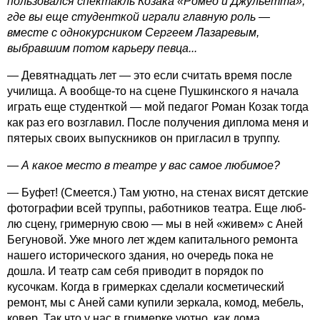
пользовался спектакль Козака «Ромео и Джульетта»,
где вы еще студенткой играли главную роль —
вместе с однокурсником Сергеем Лазаревым,
выбравшим потом карьеру певца...
— Девятнадцать лет — это если считать время после
училища. А вообще-то на сцене Пушкинского я начала
играть еще студенткой — мой педагог Роман Козак тогда
как раз его возглавил. После получения диплома меня и
пятерых своих выпускников он пригласил в труппу.
— А какое место в театре у вас самое любимое?
— Буфет! (Смеется.) Там уютно, на стенах висят детские
фотографии всей труппы, работников театра. Еще люб­
лю сцену, гримерную свою — мы в ней «живем» с Аней
Бегуновой. Уже много лет ждем капитального ремонта
нашего исторического здания, но очередь пока не
дошла. И театр сам себя приводит в порядок по
кусочкам. Когда в гримерках сделали косметический
ремонт, мы с Аней сами купили зеркала, комод, мебель,
ковер. Так что у нас в гримерке уютно, как дома.