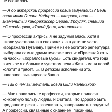
не сложилось.
— А об актерской профессии когда задумались? Ведь
ваша мама Галина Надирли — актриса, папа —
знаменитый кинорежиссер Сергей Урсуляк, снявший
«Ликвидацию», «Тихий Дон», «Ненастье»...
— О профессии актрисы я не задумывалась. Хотя в
школе участвовала в спектаклях, а в детстве часто
изображала Пугачеву. Причем из ее богатого репертуара
выбирала самые драматические песни: «Приезжай хоть
на часок», «Коралловые бусы». Есть свидетели, что года
в четыре я с большим чувством пела «Жизнь меня порой
колотит и трясет…». В детском исполнении это,
наверное, выглядело забавно.
— Так о чем вы мечтали, когда были маленькой?
— Мне нравились те профессии, которые приносят
конкретную пользу людям. Я считала, что здорово быть
продавцом: резать, взвешивать, заворачивать продукты!
А профессии, связанные с сидением, писанием,