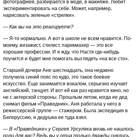
фотографией, разбирается в моде, в макияже. Любит
экспериментировать на себе. Может, например,
нарисовать зеленые «стрелки».
— Как вы на это реагируете?
— Я-то нормально. А вот в школе не всем нравится. По-
моему, визажист, стилист, парикмахер — это все
хорошие профессии. И я жду, что Настя где-нибудь
поучится и будет мне помогать выглядеть «на все сто».
Старшей дочери Ане шестнадцать, она недавно
получила синий пояс по кудо, это такое боевое
искусство. Еще занимается вокалом, серьезно изучает
английский, танцует. И вот ей как раз нравится кино, но
не с актерской стороны. Прошлым летом, когда ее дед
снимал фильм «Праведник», Аня работала у него в
режиссерской группе — стажером. Была экспедиция в
Белоруссию, и дедушка ее туда взял.
— В «Праведнике» у Сергея Ур­суляка вновь не нашлось
роли для вас? Ведь вы у отца только дважды снялись,