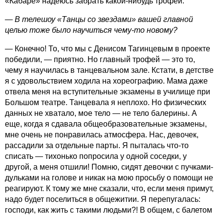
«Кабаре» надеюс­ь забрать какой-нибудь трофей.
— В телешоу «Танцы со звездами» вашей главной
целью тоже было научиться чему-то новому?
— Конечно! То, что мы с Денисом Тагинцевым в проекте
победили, — приятно. Но главный трофей — это то,
чему я научилась в танцевальном зале. Кстати, в детстве
я с удовольствием ходила на хореографию. Мама даже
отвела меня на вступительные экзамены в училище при
Большом театре. Танцевала я неплохо. Но физических
данных не хватало, мое тело — не тело балерины. А
еще, когда я сдавала общеобразовательные экзамены,
мне очень не понравилась атмосфера. Нас, девочек,
рассадили за отдельные парты. Я пыталась что-то
списать — тихонько попросила у одной соседки, у
другой, а меня отшили! Помню, сидят девочки с пучками-
дульками на голове и никак на мою просьбу о помощи не
реагируют. К тому же мне сказали, что, если меня примут,
надо будет поселиться в общежитии. Я перепугалась:
господи, как жить с такими людьми?! В общем, с балетом