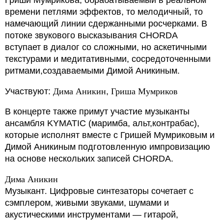
времени петлями эффектов, то мелодичный, то
намечающий линии сдержанными росчерками. В
потоке звукового высказывания CHORDA
вступает в диалог со сложными, но аскетичными
текстурами и медитативными, сосредоточенными
ритмами,создаваемыми Димой Аникиным.
Участвуют:
Дима Аникин
,
Гриша Мумриков
В концерте также примут участие музыканты
ансамбля KYMATIC (маримба, альт,контрабас),
которые исполнят вместе с Гришей Мумриковым и
Димой Аникиным подготовленную импровизацию
на основе нескольких записей CHORDA.
Дима Аникин
Музыкант
.
Цифровые синтезаторы сочетает с
сэмплером, живыми звуками, шумами и
акустическими инструментами — гитарой,