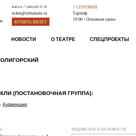
1 СЕНТЯБРЯ
КАССА
+7 (495) 629 37 39
Тартюф
ticket@tofnations.ru
19:00
/ Основная сцена
ль
КУПИТЬ БИЛЕТ
НОВОСТИ
О ТЕАТРЕ
СПЕЦПРОЕКТЫ
ГОЛИГОРСКИЙ
КЛИ (ПОСТАНОВОЧНАЯ ГРУППА):
-
Аудиенция
Ы
ПОДПИСАТЬСЯ НА НОВОСТИ