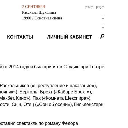
2 СЕНТЯБРЯ
РУС
ENG
Рассказы Шукшина
19:00
/ Основная сцена
КОНТАКТЫ
ЛИЧНЫЙ КАБИНЕТ
) в 2014 году и был принят в Студию при Театре
Раскольников («Преступление и наказание»),
чник»), Бертольт Брехт («Кабаре Брехт»),
Макбет. Кино»), Пак («Комната Шекспира»),
сти, Сын, Отец («Сон об осени»), Гильденстерн
оставил спектакль по роману Фёдора