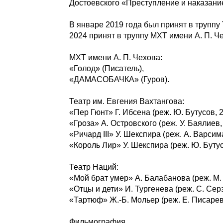
Достоевского «Преступление и наказани
В январе 2019 года был принят в труппу
2024 принят в труппу МХТ имени А. П. Ч
МХТ имени А. П. Чехова:
«Голод» (Писатель),
«ДАМАСОБАЧКА» (Гуров).
Театр им. Евгения Вахтангова:
«Пер Гюнт» Г. Ибсена (реж. Ю. Бутусов, 
«Гроза» А. Островского (реж. У. Баялиев
«Ричард III» У. Шекспира (реж. А. Варси
«Король Лир» У. Шекспира (реж. Ю. Буту
Театр Наций:
«Мой брат умер» А. Балабанова (реж. М.
«Отцы и дети» И. Тургенева (реж. С. Сер
«Тартюф» Ж.-Б. Мольер (реж. Е. Писаре
Фильмография