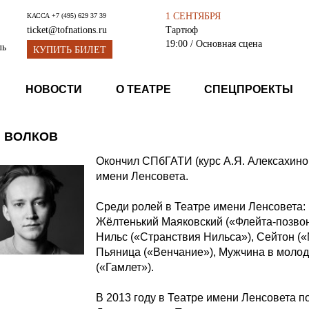
1 СЕНТЯБРЯ
КАССА
+7 (495) 629 37 39
Тартюф
ticket@tofnations.ru
19:00
/ Основная сцена
ль
КУПИТЬ БИЛЕТ
НОВОСТИ
О ТЕАТРЕ
СПЕЦПРОЕКТЫ
Й ВОЛКОВ
Окончил СПбГАТИ (курс А.Я. Алексахиной
имени Ленсовета.
Среди ролей в Театре имени Ленсовета: 
Жёлтенький Маяковский («Флейта-позвоно
Нильс («Странствия Нильса»), Сейтон («
Пьяница («Венчание»), Мужчина в молодо
(«Гамлет»).
В 2013 году в Театре имени Ленсовета п