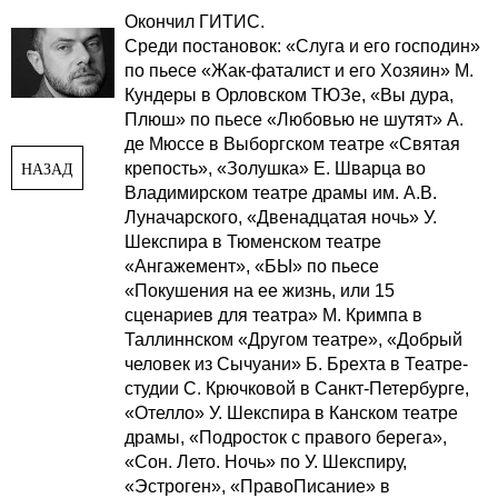
Окончил ГИТИС.
Среди постановок: «Слуга и его господин»
по пьесе «Жак-фаталист и его Хозяин» М.
Кундеры в Орловском ТЮЗе, «Вы дура,
Плюш» по пьесе «Любовью не шутят» А.
де Мюссе в Выборгском театре «Святая
крепость», «Золушка» Е. Шварца во
НАЗАД
Владимирском театре драмы им. А.В.
Луначарского, «Двенадцатая ночь» У.
Шекспира в Тюменском театре
«Ангажемент», «БЫ» по пьесе
«Покушения на ее жизнь, или 15
сценариев для театра» М. Кримпа в
Таллиннском «Другом театре», «Добрый
человек из Сычуани» Б. Брехта в Театре-
студии С. Крючковой в Санкт-Петербурге,
«Отелло» У. Шекспира в Канском театре
драмы, «Подросток с правого берега»,
«Сон. Лето. Ночь» по У. Шекспиру,
«Эстроген», «ПравоПисание» в