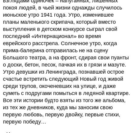
взглядами одиночек – напуганных, лишенных
покоя людей, в чьей жизни однажды случилось
июньское утро 1941 года. Утро, изменившее
планы маленького скрипача, который вместо
выступления в детском конкурсе сыграл свой
последний «Интернационал» во время
еврейского расстрела. Солнечное утро, когда
прима-балерина отправилась не на сцену
Большого театра, а на фронт, сдирая свои пуанты
о доски, бетон, песок, пачкая их в грязи и мазуте.
Утро девушки из Ленинграда, познавшей острое
счастье встретить следующий Новый год живой
среди трупов, окоченевших на улице, и даже
суметь с подругами помыться в ледяной квартире.
Все эти истории будто взяты из того же альбома,
из тех же дневников, куда мы заносим свою
первую любовь, первую двойку, первые стихи,
первую победу…