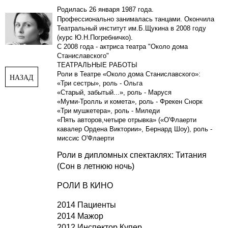
Родилась 26 января 1987 года.
Профессионально занималась танцами. Окончила
Театральный институт им.Б.Щукина в 2008 году
(курс Ю.Н.Погребничко).
С 2008 года - актриса театра "Около дома
Станиславского"
ТЕАТРАЛЬНЫЕ РАБОТЫ
Роли в Театре «Около дома Станиславского»:
НАЗАД
«Три сестры», роль - Ольга
«Старый, забытый...», роль - Маруся
«Муми-Тролль и комета», роль - Фрекен Снорк
«Три мушкетера», роль - Миледи
«Пять авторов,четыре отрывка» («О'Флаерти
кавалер Ордена Виктории», Бернард Шоу), роль -
миссис О'Флаерти
Роли в дипломных спектаклях: Титания
(Сон в летнюю ночь)
РОЛИ В КИНО
2014 Пациенты
2014 Мажор
2012 Инспектор Купер