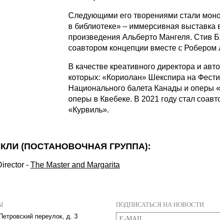
Следующими его творениями стали моно
в библиотеке» – иммерсивная выставка 
произведения Альберто Мангеля. Стив Б
соавтором концепции вместе с Робером
В качестве креативного директора и авт
которых: «Кориолан» Шекспира на Фести
Национального балета Канады и оперы
оперы в Квебеке. В 2021 году стал соа
«Курвиль».
КЛИ (ПОСТАНОВОЧНАЯ ГРУППА):
irector
-
The Master and Margarita
Ы
ПОДПИСАТЬСЯ НА НОВОСТИ
Петровский переулок, д. 3