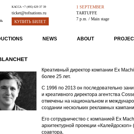
1 SEPTEMBER
КАССА
+7 (495) 629 37 39
TARTUFFE
ticket@tofnations.ru
7 p.m.
/ Main stage
ль
КУПИТЬ БИЛЕТ
DUCTIONS
NEWS
ABOUT
PROJEC
BLANCHET
Креативный директор компании Ex Machi
более 25 лет.
С 1996 по 2013 он последовательно зан
и креативного директора агентства Coss
отмечены на национальном и международ
создании нескольких рекламных кампан
Его сотрудничество с компанией Ex Mach
архитектурной проекции «Калейдоскоп» (2
соавтора.