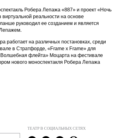
спектакль Робера Лепажа «887» и проект «Ночь
в виртуальной реальности на основе
ланше руководил ее созданием и является
 Лепажем.
ора работает на различных постановках, среди
вале в Стратфорде, «Frame x Frame» для
 «Волшебная флейта» Моцарта на фестивале
втором нового моноспектакля Робера Лепажа
ТЕАТР В СОЦИАЛЬНЫХ СЕТЯХ