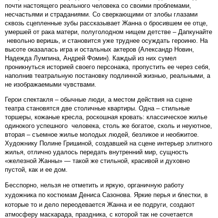
почти настоящего реального человека со своими проблемами,
несчастьями и страданиями. Со сверкающими от злобы глазами
сквозь сцепленные зубы рассказывает Жанна о бросившем ее отце,
умершей от рака матери, полуголодном нищем детстве – Дапкунайте
невольно веришь, и становится уже труднее осуждать героиню. На
высоте оказалась игра и остальных актеров (Александр Новин,
Надежда Лумпина, Андрей Фомин). Каждый из них сумел
проникнуться историей своего персонажа, пропустить ее через себя,
наполнив театральную постановку подлинной жизнью, реальными, а
не изображаемыми чувствами.
Герои спектакля – обычные люди, а местом действия на сцене
театра становятся две столичные квартиры. Одна – стильные
торшеры, кожаные кресла, роскошная кровать: классическое жилье
одинокого успешного человека, столь же богатое, сколь и неуютное,
вторая – съемное жилье молодых людей, безликое и необжитое.
Художнику Полине Гришиной, создавшей на сцене интерьер элитного
жилья, отлично удалось передать внутренний мир, сущность
«железной Жанны» — такой же стильной, красивой и духовно
пустой, как и ее дом.
Бесспорно, нельзя не отметить и яркую, органичную работу
художника по костюмам Дениса Сазонова. Яркие перья и блестки, в
которые то и дело переодевается Жанна и ее подруги, создают
атмосферу маскарада, праздника, с которой так не сочетается