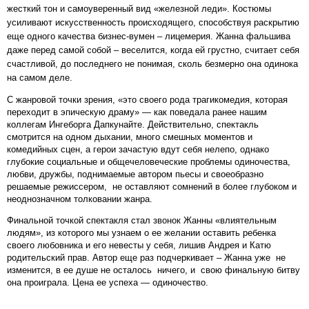
жесткий тон и самоуверенный вид «железной леди». Костюмы
усиливают искусственность происходящего, способствуя раскрытию
еще одного качества бизнес-вумен – лицемерия. Жанна фальшива
даже перед самой собой – веселится, когда ей грустно, считает себя
счастливой, до последнего не понимая, сколь безмерно она одинока
на самом деле.
С жанровой точки зрения, «это своего рода трагикомедия, которая
переходит в эпическую драму» — как поведала ранее нашим
коллегам Ингеборга Дапкунайте. Действительно, спектакль
смотрится на одном дыхании, много смешных моментов и
комедийных сцен, а герои зачастую вдут себя нелепо, однако
глубокие социальные и общечеловеческие проблемы одиночества,
любви, дружбы, поднимаемые автором пьесы и своеобразно
решаемые режиссером, не оставляют сомнений в более глубоком и
неоднозначном толковании жанра.
Финальной точкой спектакля стал звонок Жанны «влиятельным
людям», из которого мы узнаем о ее желании оставить ребенка
своего любовника и его невесты у себя, лишив Андрея и Катю
родительский прав. Автор еще раз подчеркивает – Жанна уже не
изменится, в ее душе не осталось ничего, и свою финальную битву
она проиграла. Цена ее успеха — одиночество.