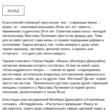
НАЗАД
Классический любовный треугольник: она – стареющая бизнес –
вумен, он – смазливый мальчишка 28-ми лет, его невеста –
беременная студенточка 19-ти лет. Сюжетная канва пьесы молодой
писательницы Ярославы Пулинович проста как дважды два. Темы
для ее работ диктует сама жизнь со своими подводными рифами и
коллизиями. Задача автора в том, чтобы вывернуть душу своих
героев наизнанку, заставить зрителей понять, а принять или
отторгнуть - это дело уже лично каждого.
Героиня спектакля «Театра Наций» «Жанна» (Ингеборга Дапкунайте),
питерская премьера которого состоялась 24 мая на новой сцене
«Александринского театра», — совсем не идеал: хладнокровная,
расчетливая, мстительная владелица сети магазинов привыкла все
решать сама за себя, да и за других тоже. Жестокая? Да нет, скорее
просто несчастная. Пронзительно-грустная судьба одной стареющей
женщины становится у Ярославы Пулинович историей целого
поколения, разбогатевшего в лихие 90-ые.
Блестящая игра несравненной Ингеборги Дапкунайте («Утомлённые
солнцем», «Интердевочка», «Распутин») превращает Жанну из
абстрактного, своего рода собирательного образа «деловой леди» в