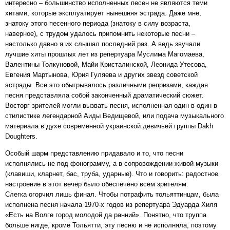
интересно – большинство исполненных песен не являются теми
хитами, которые эксплуатирует нынешняя эстрада. Даже мне,
знатоку этого песенного периода (знатоку в силу возраста,
наверное), с трудом удалось припомнить некоторые песни –
настолько давно я их слышал последний раз. А ведь звучали
лучшие хиты прошлых лет из репертуара Муслима Магомаева,
Валентины Толкуновой, Майи Кристалинской, Леонида Утесова,
Евгения Мартынова, Юрия Гуляева и других звезд советской
эстрады. Все это обыгрывалось различными репризами, каждая
песня представляла собой законченный драматический сюжет.
Восторг зрителей могли вызвать песня, исполненная один в один в
стилистике легендарной Аиды Ведищевой, или подача музыкального
материала в духе современной украинской девичьей группы Dakh
Doughters.
Особый шарм представлению придавало и то, что песни
исполнялись не под фонограмму, а в сопровождении живой музыки
(клавиши, кларнет, бас, труба, ударные). Что и говорить: радостное
настроение в этот вечер было обеспечено всем зрителям.
Слегка огорчил лишь финал. Чтобы потрафить тольяттинцам, была
исполнена песня начала 1970-х годов из репертуара Эдуарда Хиля
«Есть на Волге город молодой да ранний». Понятно, что труппа
больше нигде, кроме Тольятти, эту песню и не исполняла, поэтому