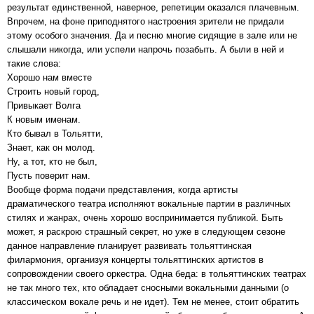
результат единственной, наверное, репетиции оказался плачевным.
Впрочем, на фоне приподнятого настроения зрители не придали
этому особого значения. Да и песню многие сидящие в зале или не
слышали никогда, или успели напрочь позабыть. А были в ней и
такие слова:
Хорошо нам вместе
Строить новый город,
Привыкает Волга
К новым именам.
Кто бывал в Тольятти,
Знает, как он молод.
Ну, а тот, кто не был,
Пусть поверит нам.
Вообще форма подачи представления, когда артисты
драматического театра исполняют вокальные партии в различных
стилях и жанрах, очень хорошо воспринимается публикой. Быть
может, я раскрою страшный секрет, но уже в следующем сезоне
данное направление планирует развивать тольяттинская
филармония, организуя концерты тольяттинских артистов в
сопровождении своего оркестра. Одна беда: в тольяттинских театрах
не так много тех, кто обладает сносными вокальными данными (о
классическом вокале речь и не идет). Тем не менее, стоит обратить