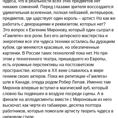
чудеса, что в реальности всех этих предметов нет
никаких сомнений. Перед глазами зрителя воссоздается
удивительная вселенная, полная пейзажей, интерьеров,
предметов, где царствует один король – артист. Но как же
работать с декорациями и реквизитом, которых нет?
Это вопрос к Евгению Миронову, который один сыграл в
«Гамлете» все роли. Без его актерского мастерства и
энергетики все эти чудеса техники остались бы дурацким
кубом, где меняются красивые, но обезличенные
картинки. В России таких технологий пока нет. Но при
этом у техногенного театра, пришедшего из Европы,
есть огромные перспективы на постсоветском
пространстве, которое в ХХ веке славилось в мире
гением своих актеров. Пока же репетиции «Гамлета»
шли в Канаде, откуда родом Робер Лепаж. Именно там
Миронов впервые вступил в магический куб, который
словно бы подвешен в воздухе посреди сцены. А в
финале на аплодисменты вместе с Мироновым из него
выскочат, как черти из табакерки, десятка полтора
работников, которые помогали артисту творить чудеса в
цирковом стиле.