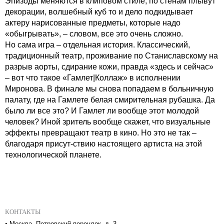
Эпизоды меняются в клиповом стиле, по стенам плывут
декорации, волшебный куб то и дело подкидывает
актеру нарисованные предметы, которые надо
«обыгрывать», – словом, все это очень сложно.
Но сама игра – отдельная история. Классический,
традиционный театр, проживание по Станиславскому на
разрыв аорты, сдирание кожи, правда «здесь и сейчас»
– вот что такое «Гамлет|Коллаж» в исполнении
Миронова. В финале мы снова попадаем в больничную
палату, где на Гамлете белая смирительная рубашка. Да
было ли все это? И Гамлет ли вообще этот молодой
человек? Иной зритель вообще скажет, что визуальные
эффекты превращают театр в кино. Но это не так –
благодаря присут-ствию настоящего артиста на этой
технологической планете.
КОНТАКТЫ
•
Москва, Петровский переулок, д. 3