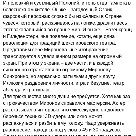
И неловкий и суетливый Полоний, и тень отца Гамлета в
белоснежном кителе. Он же – загадочный Озрик,
фарсовый персонаж словно бы из «Алисы в Стране
чудес», который, раскачиваясь на лонже, дразнит весь
этот закопавшийся во вранье мир. И он же – Розенкранц
и Гильденстерн, чье появление, кстати, еще одна
революция для традиций шекспировского театра.
Представим себе Миронова, чье изображение
транслируется в увеличенном размере на огромный
экран. При этом у экрана – две части, и в каждой
синхронно отражается по огромному Миронову.
Синхронно, но зеркально: затылками друг к другу.
Иллюзия раздвоения личности, игра и безумие, театр
абсурда и трагифарс.
Для трюкачества много души не требуется. Хотя как раз
с трюкачеством Миронов справился мастерски. Актер
рассказывал в интервью, что ежесекундно он должен
беречься техники: 3D-дверь или окно может
распахнуться и разбить ему голову. Надо удерживать
равновесие, находясь под углом в 45 и 30 градусов.