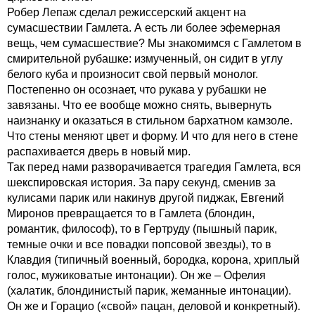
Робер Лепаж сделал режиссерский акцент на
сумасшествии Гамлета. А есть ли более эфемерная
вещь, чем сумасшествие? Мы знакомимся с Гамлетом в
смирительной рубашке: измученный, он сидит в углу
белого куба и произносит свой первый монолог.
Постепенно он осознает, что рукава у рубашки не
завязаны. Что ее вообще можно снять, вывернуть
наизнанку и оказаться в стильном бархатном камзоле.
Что стены меняют цвет и форму. И что для него в стене
распахивается дверь в новый мир.
Так перед нами разворачивается трагедия Гамлета, вся
шекспировская история. За пару секунд, сменив за
кулисами парик или накинув другой пиджак, Евгений
Миронов превращается то в Гамлета (блондин,
романтик, философ), то в Гертруду (пышный парик,
темные очки и все повадки попсовой звезды), то в
Клавдия (типичный военный, бородка, корона, хриплый
голос, мужиковатые интонации). Он же – Офелия
(халатик, блондинистый парик, жеманные интонации).
Он же и Горацио («свой» пацан, деловой и конкретный).