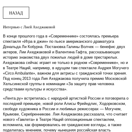
НАЗАД
Интервью с Лией Ахеджаковой
В конце прошлого года в «Современнике» состоялась премьера
спектакля «Игра в джин» по пьесе американского драматурга
Дональда Ли Кобурна. Постановка Галины Волчек — бенефис двух
актеров, Лии Ахеджаковой и Валентина Гафта, рассказывающих
историю знакомства двух пожилых людей в доме престарелых.
Ахеджакова сейчас играет не только в родном «Современнике», но и
в Театре Наций, например, в идущем там спектакле Андрея Могучего
«Circo Ambulante», важном для актрисы с гражданской точки зрения.
Под конец 2013 года Лия Ахеджакова получила премию Московской
Хельсинкской группы в номинации «За защиту прав человека
средствами культуры и искусства».
«Лента.ру» встретилась с народной артисткой России и поговорила о
последней премьере, новой роли Алисы Фрейндлих, Ходорковском,
свободе художника в России и любимых режиссерах — Могучем,
Крымове, Серебренникове. Лия Ахеджакова рассказала, что считает
нового «Гамлета» в Театре Наций оппозиционным спектаклем,
вспомнила, как формировались ее гражданские взгляды, а также
поделилась мнением, почему нынешняя российская власть