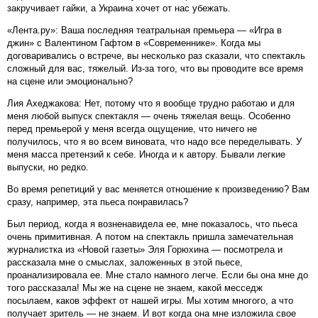
закручивает гайки, а Украина хочет от нас убежать.
«Лента.ру»: Ваша последняя театральная премьера — «Игра в
джин» с Валентином Гафтом в «Современнике». Когда мы
договаривались о встрече, вы несколько раз сказали, что спектакль
сложный для вас, тяжелый. Из-за того, что вы проводите все время
на сцене или эмоционально?
Лия Ахеджакова: Нет, потому что я вообще трудно работаю и для
меня любой выпуск спектакля — очень тяжелая вещь. Особенно
перед премьерой у меня всегда ощущение, что ничего не
получилось, что я во всем виновата, что надо все переделывать. У
меня масса претензий к себе. Иногда и к автору. Бывали легкие
выпуски, но редко.
Во время репетиций у вас меняется отношение к произведению? Вам
сразу, например, эта пьеса понравилась?
Был период, когда я возненавидела ее, мне показалось, что пьеса
очень примитивная. А потом на спектакль пришла замечательная
журналистка из «Новой газеты» Эля Горюхина — посмотрела и
рассказала мне о смыслах, заложенных в этой пьесе,
проанализировала ее. Мне стало намного легче. Если бы она мне до
того рассказала! Мы же на сцене не знаем, какой месседж
посылаем, каков эффект от нашей игры. Мы хотим многого, а что
получает зритель — не знаем. И вот когда она мне изложила свое