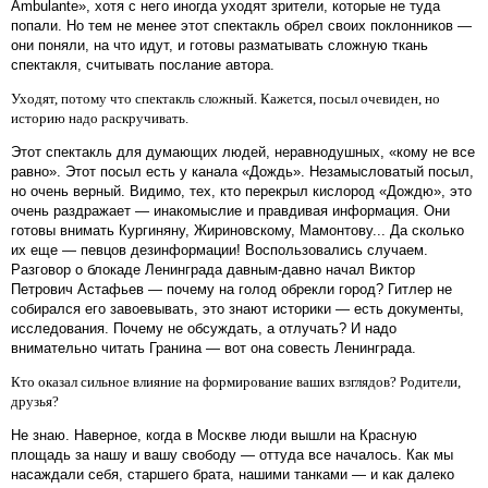
Аmbulante», хотя с него иногда уходят зрители, которые не туда
попали. Но тем не менее этот спектакль обрел своих поклонников —
они поняли, на что идут, и готовы разматывать сложную ткань
спектакля, считывать послание автора.
Уходят, потому что спектакль сложный. Кажется, посыл очевиден, но
историю надо раскручивать.
Этот спектакль для думающих людей, неравнодушных, «кому не все
равно». Этот посыл есть у канала «Дождь». Незамысловатый посыл,
но очень верный. Видимо, тех, кто перекрыл кислород «Дождю», это
очень раздражает — инакомыслие и правдивая информация. Они
готовы внимать Кургиняну, Жириновскому, Мамонтову... Да сколько
их еще — певцов дезинформации! Воспользовались случаем.
Разговор о блокаде Ленинграда давным-давно начал Виктор
Петрович Астафьев — почему на голод обрекли город? Гитлер не
собирался его завоевывать, это знают историки — есть документы,
исследования. Почему не обсуждать, а отлучать? И надо
внимательно читать Гранина — вот она совесть Ленинграда.
Кто оказал сильное влияние на формирование ваших взглядов? Родители,
друзья?
Не знаю. Наверное, когда в Москве люди вышли на Красную
площадь за нашу и вашу свободу — оттуда все началось. Как мы
насаждали себя, старшего брата, нашими танками — и как далеко