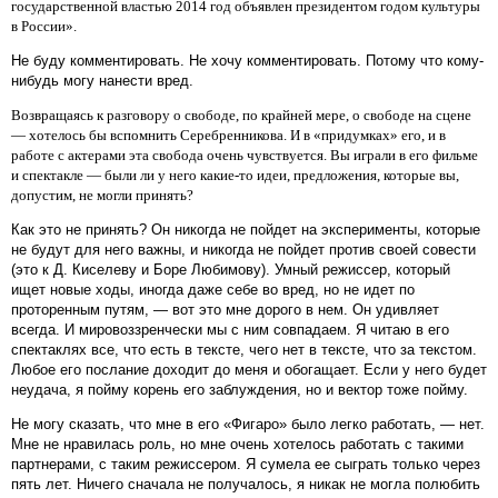
государственной властью 2014 год объявлен президентом годом культуры
в России».
Не буду комментировать. Не хочу комментировать. Потому что кому-
нибудь могу нанести вред.
Возвращаясь к разговору о свободе, по крайней мере, о свободе на сцене
— хотелось бы вспомнить Серебренникова. И в «придумках» его, и в
работе с актерами эта свобода очень чувствуется. Вы играли в его фильме
и спектакле — были ли у него какие-то идеи, предложения, которые вы,
допустим, не могли принять?
Как это не принять? Он никогда не пойдет на эксперименты, которые
не будут для него важны, и никогда не пойдет против своей совести
(это к Д. Киселеву и Боре Любимову). Умный режиссер, который
ищет новые ходы, иногда даже себе во вред, но не идет по
проторенным путям, — вот это мне дорого в нем. Он удивляет
всегда. И мировоззренчески мы с ним совпадаем. Я читаю в его
спектаклях все, что есть в тексте, чего нет в тексте, что за текстом.
Любое его послание доходит до меня и обогащает. Если у него будет
неудача, я пойму корень его заблуждения, но и вектор тоже пойму.
Не могу сказать, что мне в его «Фигаро» было легко работать, — нет.
Мне не нравилась роль, но мне очень хотелось работать с такими
партнерами, с таким режиссером. Я сумела ее сыграть только через
пять лет. Ничего сначала не получалось, я никак не могла полюбить