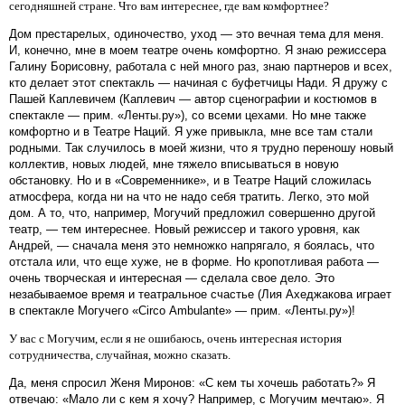
сегодняшней стране. Что вам интереснее, где вам комфортнее?
Дом престарелых, одиночество, уход — это вечная тема для меня.
И, конечно, мне в моем театре очень комфортно. Я знаю режиссера
Галину Борисовну, работала с ней много раз, знаю партнеров и всех,
кто делает этот спектакль — начиная с буфетчицы Нади. Я дружу с
Пашей Каплевичем (Каплевич — автор сценографии и костюмов в
спектакле — прим. «Ленты.ру»), со всеми цехами. Но мне также
комфортно и в Театре Наций. Я уже привыкла, мне все там стали
родными. Так случилось в моей жизни, что я трудно переношу новый
коллектив, новых людей, мне тяжело вписываться в новую
обстановку. Но и в «Современнике», и в Театре Наций сложилась
атмосфера, когда ни на что не надо себя тратить. Легко, это мой
дом. А то, что, например, Могучий предложил совершенно другой
театр, — тем интереснее. Новый режиссер и такого уровня, как
Андрей, — сначала меня это немножко напрягало, я боялась, что
отстала или, что еще хуже, не в форме. Но кропотливая работа —
очень творческая и интересная — сделала свое дело. Это
незабываемое время и театральное счастье (Лия Ахеджакова играет
в спектакле Могучего «Circo Аmbulante» — прим. «Ленты.ру»)!
У вас с Могучим, если я не ошибаюсь, очень интересная история
сотрудничества, случайная, можно сказать.
Да, меня спросил Женя Миронов: «С кем ты хочешь работать?» Я
отвечаю: «Мало ли с кем я хочу? Например, с Могучим мечтаю». Я