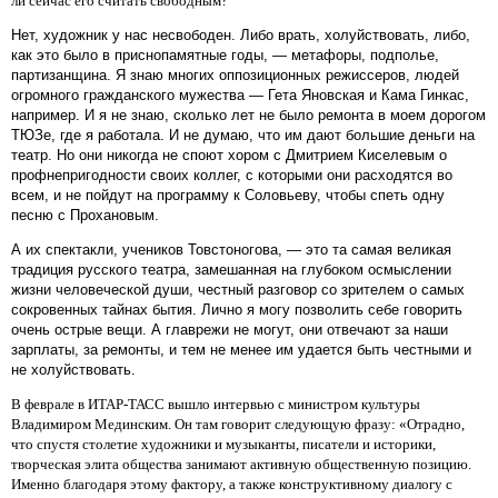
ли сейчас его считать свободным?
Нет, художник у нас несвободен. Либо врать, холуйствовать, либо,
как это было в приснопамятные годы, — метафоры, подполье,
партизанщина. Я знаю многих оппозиционных режиссеров, людей
огромного гражданского мужества — Гета Яновская и Кама Гинкас,
например. И я не знаю, сколько лет не было ремонта в моем дорогом
ТЮЗе, где я работала. И не думаю, что им дают большие деньги на
театр. Но они никогда не споют хором с Дмитрием Киселевым о
профнепригодности своих коллег, с которыми они расходятся во
всем, и не пойдут на программу к Соловьеву, чтобы спеть одну
песню с Прохановым.
А их спектакли, учеников Товстоногова, — это та самая великая
традиция русского театра, замешанная на глубоком осмыслении
жизни человеческой души, честный разговор со зрителем о самых
сокровенных тайнах бытия. Лично я могу позволить себе говорить
очень острые вещи. А главрежи не могут, они отвечают за наши
зарплаты, за ремонты, и тем не менее им удается быть честными и
не холуйствовать.
В феврале в ИТАР-ТАСС вышло интервью с министром культуры
Владимиром Мединским. Он там говорит следующую фразу: «Отрадно,
что спустя столетие художники и музыканты, писатели и историки,
творческая элита общества занимают активную общественную позицию.
Именно благодаря этому фактору, а также конструктивному диалогу с