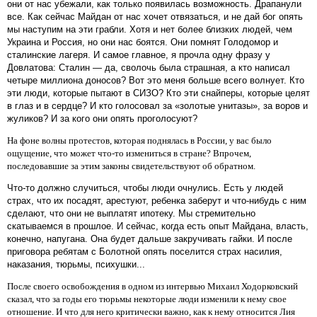
они от нас убежали, как только появилась возможность. Драпанули
все. Как сейчас Майдан от нас хочет отвязаться, и не дай бог опять
мы наступим на эти грабли. Хотя и нет более близких людей, чем
Украина и Россия, но они нас боятся. Они помнят Голодомор и
сталинские лагеря. И самое главное, я прочла одну фразу у
Довлатова: Сталин — да, сволочь была страшная, а кто написал
четыре миллиона доносов? Вот это меня больше всего волнует. Кто
эти люди, которые пытают в СИЗО? Кто эти снайперы, которые целят
в глаз и в сердце? И кто голосовал за «золотые унитазы», за воров и
жуликов? И за кого они опять проголосуют?
На фоне волны протестов, которая поднялась в России, у вас было
ощущение, что может что-то измениться в стране? Впрочем,
последовавшие за этим законы свидетельствуют об обратном.
Что-то должно случиться, чтобы люди очнулись. Есть у людей
страх, что их посадят, арестуют, ребенка заберут и что-нибудь с ним
сделают, что они не выплатят ипотеку. Мы стремительно
скатываемся в прошлое. И сейчас, когда есть опыт Майдана, власть,
конечно, напугана. Она будет дальше закручивать гайки. И после
приговора ребятам с Болотной опять поселится страх насилия,
наказания, тюрьмы, психушки...
После своего освобождения в одном из интервью Михаил Ходорковский
сказал, что за годы его тюрьмы некоторые люди изменили к нему свое
отношение. И что для него критически важно, как к нему относится Лия