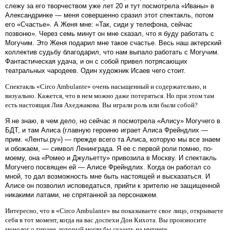
слежу за его творчеством уже лет 20 и тут посмотрела «Иваны» в
Александринке — меня совершенно сразил этот спектакль, потом
его «Счастье». А Женя мне: «Так, сиди у телефона, сейчас
позвоню». Через семь минут он мне сказал, что я буду работать с
Могучим. Это Женя подарил мне такое счастье. Весь наш актерский
коллектив судьбу благодарил, что нам выпало работать с Могучим.
Фантастическая удача, и он с собой привел потрясающих
театральных чародеев. Один художник Исаев чего стоит.
Спектакль «Circo Ambulante» очень насыщенный и содержательно, и
визуально. Кажется, что в нем можно даже потеряться. Но при этом там
есть настоящая Лия Ахеджакова. Вы играли роль или были собой?
Я не знаю, в чем дело, но сейчас я посмотрела «Алису» Могучего в
БДТ, и там Алиса (главную героиню играет Алиса Фрейндлих —
прим. «Ленты.ру») — прежде всего та Алиса, которую мы все знаем
и обожаем, — символ Ленинграда. Я ее с первой роли помню, по-
моему, она «Ромео и Джульетту» привозила в Москву. И спектакль
Могучего посвящен ей — Алисе Фрейндлих. Когда он работал со
мной, то дал возможность мне быть настоящей и высказаться. И
Алисе он позволил исповедаться, прийти к зрителю не защищенной
никакими латами, не спрятанной за персонажем.
Интересно, что в «Circo Ambulante» вы показываете свое лицо, открываете
себя в тот момент, когда на вас доспехи Дон Кихота. Вы произносите
монолог о тиране, который могли бы сказать на митинге.