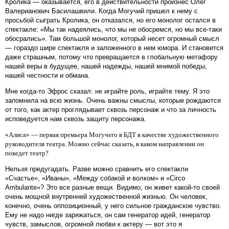
Кролика — оказывается, его в действительности произнес Олег
Валерианович Басилашвили. Когда Могучий пришел к нему с
просьбой сыграть Кролика, он отказался, но его монолог остался в
спектакле: «Мы так надеялись, что мы не обосремся, но мы все-таки
обосрались». Там большой монолог, который несет огромный смысл
— гораздо шире спектакля и заложенного в нем юмора. И становится
даже страшным, потому что превращается в глобальную метафору
нашей веры в будущее, нашей надежды, нашей мнимой победы,
нашей честности и обмана.
Мне когда-то Эфрос сказал: не играйте роль, играйте тему. Я это
запомнила на всю жизнь. Очень важны смыслы, которые рождаются
от того, как актер проглядывает сквозь персонаж и что за личность
исповедуется нам сквозь защиту персонажа.
«Алиса» — первая премьера Могучего в БДТ в качестве художественного
руководителя театра. Можно сейчас сказать, в каком направлении он
поведет театр?
Нельзя предугадать. Разве можно сравнить его спектакли
«Счастье», «Иваны», «Между собакой и волком» и «Circo
Ambulante»? Это все разные вещи. Видимо, он живет какой-то своей
очень мощной внутренней художественной жизнью. Он человек,
конечно, очень оппозиционный, у него сильное гражданское чувство.
Ему не надо нигде заряжаться, он сам генератор идей, генератор
чувств, замыслов, огромной любви к актеру — вот это я