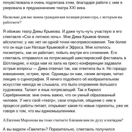
почувствовала и очень подпитана этим, благодаря работе с ним я
уверовала в предназначение театра XXI века.
Насколько для вас важна гражданская позиция режиссера, с которым вы
работаете?
Я обожаю театр Димы Крымова. И даже чуть-чуть участвую в его
спектакле «Сон в летнюю ночь». Мне Дима Крымов близок
абсолютно: у нас нет ни одной точки несоприкосновения. Тем более
что он еще сын Наташи Крымовой и Эфроса. Мне хотелось
посмотреть, как он работает, побыть внутри его сочинения. Его
спектакль отправился на потрясающий шекспировский фестиваль в
Шотландию, и когда нам из зала на пресс-конференции задавали
острые вопросы — Дима отвечал так, как ответила бы я. Но гораздо
взвешеннее, острее, ярче. Однажды он нам, своим актерам, читал
лекцию о сценографии. Я ничего подобного об изобразительном
искусстве никогда не слышала, это было откровение большого
художника. Талант и язык потрясающий. Так и Кирилл
Серебренников: мне очень важно, что он умный образованный
человек. У него свой «театр», свои открытия, общение с ним в
процессе работы питает, открывает какие-то новые горизонты, уже не
говоря о том, что мы единомышленники.
А Евгения Миронова вы тоже считаете близким вам по духу и взглядам?
А вы видели «Гамлета»? Поразительно, спектакль получился