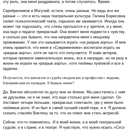
эту роль, она меня раздражала, а потом случилось. Время...
Серебренников и Могучий, кстати, очень разные. Но ведь все же
разные — это и есть наша театральная культура. Галина Борисовна
любит психологический театр, серьезно им занимается. Иногда она
может так подсказать, что слезы прольются и у зрителя, и у меня;
она еще и педагог прекрасный. Она может меня подвести к чувству,
и сколько раз бывало, что она направляла меня к мощному
проживанию. У нее это называется играть «на разрыв аорты». И мне
очень нравится, что меня в «Современнике» воспитали играть на
«разрыв аорты», хотя не часто это получается. Я знаю актеров,
которые прожили замечательную жизнь, все в наградах, но ни разу в
жизни не играли на «разрыв аорты», хотя любимы публикой и все в
орденах.
Получается, что вам везло и судьба сводила вас в профессии с людьми,
близкими вам по взглядам. А бывало иначе?
Да, Виктюк абсолютно по духу мне не близок. Мы расстались с ним
не друзьями, но я не знаю, кто еще столько для меня сделал. Он
поставил четыре больших, прекрасных спектакля, где у меня были
любимые роли. И он был в самой лучшей своей поре, и я. Я должна
сказать спасибо Виктюку за то, что он помог мне стать актрисой.
Сейчас что-то поменялось. И в моей жизни, и в моей театральной
судьбе, и в стране, и в театре. Я чувствую, что нужно играть «Circo