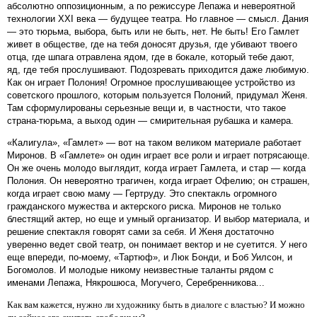
абсолютно оппозиционным, а по режиссуре Лепажа и невероятной
технологии XXI века — будущее театра. Но главное — смысл. Дания
— это тюрьма, выбора, быть или не быть, нет. Не быть! Его Гамлет
живет в обществе, где на тебя доносят друзья, где убивают твоего
отца, где шпага отравлена ядом, где в бокале, который тебе дают,
яд, где тебя прослушивают. Подозревать приходится даже любимую.
Как он играет Полония! Огромное прослушивающее устройство из
советского прошлого, которым пользуется Полоний, придумал Женя.
Там сформулированы серьезные вещи и, в частности, что такое
страна-тюрьма, а выход один — смирительная рубашка и камера.
«Калигула», «Гамлет» — вот на таком великом материале работает
Миронов. В «Гамлете» он один играет все роли и играет потрясающе.
Он же очень молодо выглядит, когда играет Гамлета, и стар — когда
Полония. Он невероятно трагичен, когда играет Офелию; он страшен,
когда играет свою маму — Гертруду. Это спектакль огромного
гражданского мужества и актерского риска. Миронов не только
блестящий актер, но еще и умный организатор. И выбор материала, и
решение спектакля говорят сами за себя. И Женя достаточно
уверенно ведет свой театр, он понимает вектор и не суетится. У него
еще впереди, по-моему, «Тартюф», и Люк Бонди, и Боб Уилсон, и
Богомолов. И молодые никому неизвестные таланты рядом с
именами Лепажа, Някрошюса, Могучего, Серебренникова...
Как вам кажется, нужно ли художнику быть в диалоге с властью? И можно