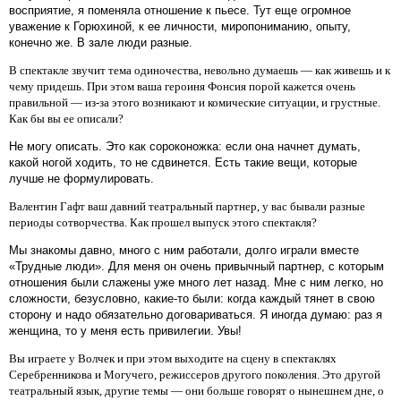
восприятие, я поменяла отношение к пьесе. Тут еще огромное
уважение к Горюхиной, к ее личности, миропониманию, опыту,
конечно же. В зале люди разные.
В спектакле звучит тема одиночества, невольно думаешь — как живешь и к
чему придешь. При этом ваша героиня Фонсия порой кажется очень
правильной — из-за этого возникают и комические ситуации, и грустные.
Как бы вы ее описали?
Не могу описать. Это как сороконожка: если она начнет думать,
какой ногой ходить, то не сдвинется. Есть такие вещи, которые
лучше не формулировать.
Валентин Гафт ваш давний театральный партнер, у вас бывали разные
периоды сотворчества. Как прошел выпуск этого спектакля?
Мы знакомы давно, много с ним работали, долго играли вместе
«Трудные люди». Для меня он очень привычный партнер, с которым
отношения были слажены уже много лет назад. Мне с ним легко, но
сложности, безусловно, какие-то были: когда каждый тянет в свою
сторону и надо обязательно договариваться. Я иногда думаю: раз я
женщина, то у меня есть привилегии. Увы!
Вы играете у Волчек и при этом выходите на сцену в спектаклях
Серебренникова и Могучего, режиссеров другого поколения. Это другой
театральный язык, другие темы — они больше говорят о нынешнем дне, о