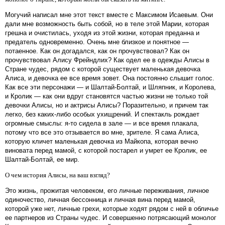
Могучий написал мне этот текст вместе с Максимом Исаевым. Они
дали мне возможность быть собой, но в теле этой Марии, которая
грешна и очистилась, уходя из этой жизни, которая преданна и
предатель одновременно. Очень мне близкое и понятное —
потаенное. Как он догадался, как он прочувствовал? Как он
прочувствовал Алису Фрейндлих? Как одел ее в одежды Алисы в
Стране чудес, рядом с которой существует маленькая девочка
Алиса, и девочка ее все время зовет. Она постоянно слышит голос.
Как все эти персонажи — и Шалтай-Болтай, и Шляпник, и Королева,
и Кролик — как они вдруг становятся частью жизни не только той
девочки Алисы, но и актрисы Алисы? Поразительно, и причем так
легко, без каких-либо особых ухищрений. И спектакль рождает
огромные смыслы: я-то сидела в зале — и все время плакала,
потому что все это отзывается во мне, зрителе. Я сама Алиса,
которую кличет маленькая девочка из Майкопа, которая вечно
виновата перед мамой, с которой постарел и умрет ее Кролик, ее
Шалтай-Болтай, ее мир.
О чем история Алисы, на ваш взгляд?
Это жизнь, прожитая человеком, его личные переживания, личное
одиночество, личная бессонница и личная вина перед мамой,
которой уже нет, личные грехи, которые ходят рядом с ней в обличье
ее партнеров из Страны чудес. И совершенно потрясающий монолог