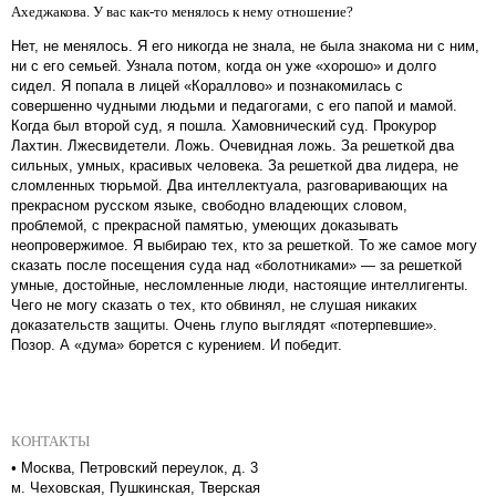
Ахеджакова. У вас как-то менялось к нему отношение?
Нет, не менялось. Я его никогда не знала, не была знакома ни с ним,
ни с его семьей. Узнала потом, когда он уже «хорошо» и долго
сидел. Я попала в лицей «Кораллово» и познакомилась с
совершенно чудными людьми и педагогами, с его папой и мамой.
Когда был второй суд, я пошла. Хамовнический суд. Прокурор
Лахтин. Лжесвидетели. Ложь. Очевидная ложь. За решеткой два
сильных, умных, красивых человека. За решеткой два лидера, не
сломленных тюрьмой. Два интеллектуала, разговаривающих на
прекрасном русском языке, свободно владеющих словом,
проблемой, с прекрасной памятью, умеющих доказывать
неопровержимое. Я выбираю тех, кто за решеткой. То же самое могу
сказать после посещения суда над «болотниками» — за решеткой
умные, достойные, несломленные люди, настоящие интеллигенты.
Чего не могу сказать о тех, кто обвинял, не слушая никаких
доказательств защиты. Очень глупо выглядят «потерпевшие».
Позор. А «дума» борется с курением. И победит.
КОНТАКТЫ
•
Москва, Петровский переулок, д. 3
м. Чеховская, Пушкинская, Тверская