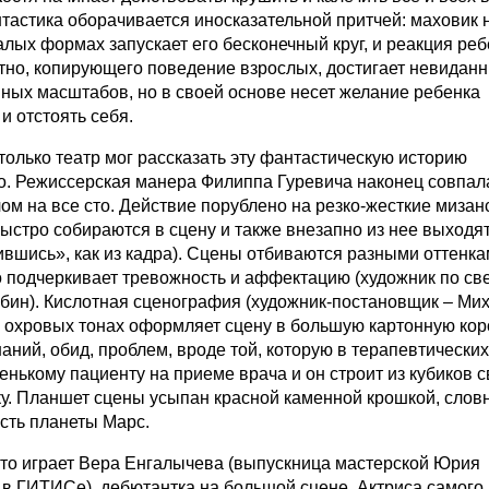
нтастика оборачивается иносказательной притчей: маховик 
алых формах запускает его бесконечный круг, и реакция реб
стно, копирующего поведение взрослых, достигает невидан
ных масштабов, но в своей основе несет желание ребенка
и отстоять себя.
 только театр мог рассказать эту фантастическую историю
о. Режиссерская манера Филиппа Гуревича наконец совпал
ом на все сто. Действие порублено на резко-жесткие миза
быстро собираются в сцену и также внезапно из нее выходят
вшись», как из кадра). Сцены отбиваются разными оттенк
то подчеркивает тревожность и аффектацию (художник по све
бин). Кислотная сценография (художник-постановщик – Ми
в охровых тонах оформляет сцену в большую картонную кор
аний, обид, проблем, вроде той, которую в терапевтических
енькому пациенту на приеме врача и он строит из кубиков 
у. Планшет сцены усыпан красной каменной крошкой, слов
сть планеты Марс.
то играет Вера Енгалычева (выпускница мастерской Юрия
 в ГИТИСе), дебютантка на большой сцене. Актриса самого