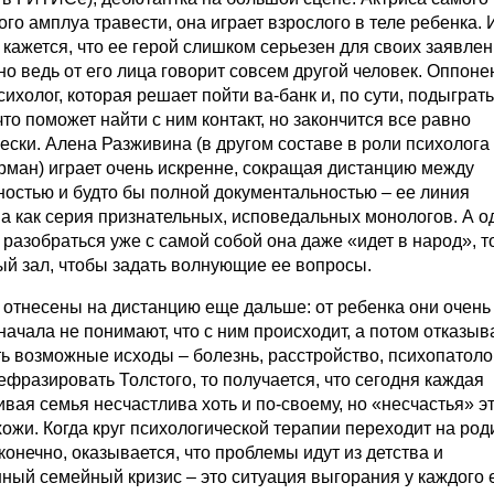
го амплуа травести, она играет взрослого в теле ребенка. 
 кажется, что ее герой слишком серьезен для своих заявле
 но ведь от его лица говорит совсем другой человек. Оппоне
сихолог, которая решает пойти ва-банк и, по сути, подыграть
что поможет найти с ним контакт, но закончится все равно
ески. Алена Разживина (в другом составе в роли психолога
рман) играет очень искренне, сокращая дистанцию между
ностью и будто бы полной документальностью – ее линия
а как серия признательных, исповедальных монологов. А 
разобраться уже с самой собой она даже «идет в народ», то
ый зал, чтобы задать волнующие ее вопросы.
 отнесены на дистанцию еще дальше: от ребенка они очень
начала не понимают, что с ним происходит, а потом отказы
ь возможные исходы – болезнь, расстройство, психопатоло
ефразировать Толстого, то получается, что сегодня каждая
ивая семья несчастлива хоть и по-своему, но «несчастья» э
хожи. Когда круг психологической терапии переходит на род
конечно, оказывается, что проблемы идут из детства и
ный семейный кризис – это ситуация выгорания у каждого 