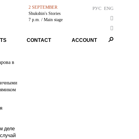
2 SEPTEMBER
РУС
ENG
Shukshin's Stories
7 p.m.
/ Main stage
TS
CONTACT
ACCOUNT
арова в
ипичными
рямиком
тя
м деле
 случай