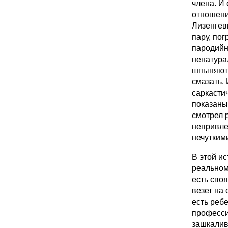
члена. И 
отношени
Лизенгев
пару, по
пародийн
ненатура
шпыняют 
смазать. 
саркасти
показаны
смотрел 
непривле
нечутким
В этой ис
реальном
есть своя
везет на 
есть реб
професси
зашкалива