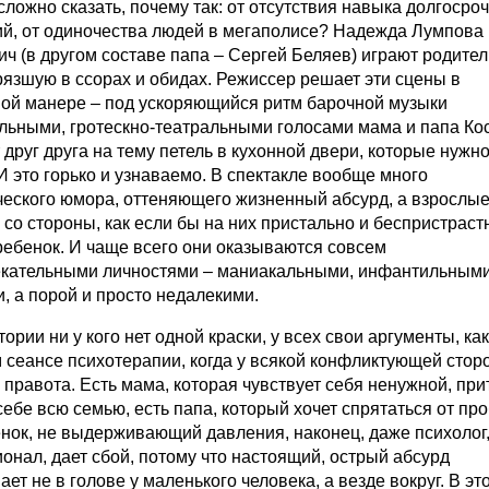
сложно сказать, почему так: от отсутствия навыка долгосро
й, от одиночества людей в мегаполисе? Надежда Лумпова 
ич (в другом составе папа – Сергей Беляев) играют родите
грязшую в ссорах и обидах. Режиссер решает эти сцены в
ой манере – под ускоряющийся ритм барочной музыки
льными, гротескно-театральными голосами мама и папа Ко
друг друга на тему петель в кухонной двери, которые нужн
И это горько и узнаваемо. В спектакле вообще много
ческого юмора, оттеняющего жизненный абсурд, а взрослые
 со стороны, как если бы на них пристально и беспристраст
ребенок. И чаще всего они оказываются совсем
кательными личностями – маниакальными, инфантильными
и, а порой и просто недалекими.
тории ни у кого нет одной краски, у всех свои аргументы, как
 сеансе психотерапии, когда у всякой конфликтующей стор
 правота. Есть мама, которая чувствует себя ненужной, при
себе всю семью, есть папа, который хочет спрятаться от пр
енок, не выдерживающий давления, наконец, даже психолог
онал, дает сбой, потому что настоящий, острый абсурд
ет не в голове у маленького человека, а везде вокруг. В эт