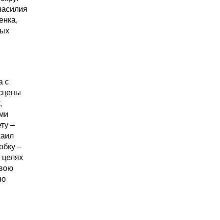
насилия
енка,
ных
а с
нсцены
,
ами
ту –
хаил
обку –
 целях
свою
но