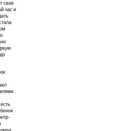
т свое
й час и
дать
стала
вом
по
ьно
ервую
 до
бок
ают
телями.
 есть
ебенок
онтр-
и
вокруг