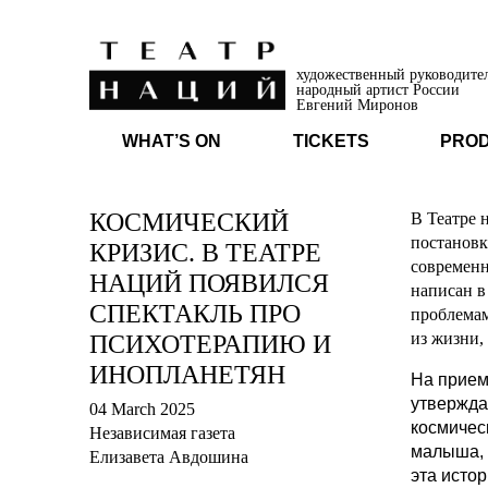
художественный руководите
народный артист России
Евгений Миронов
WHAT’S ON
TICKETS
PRO
КОСМИЧЕСКИЙ
В Театре 
постановк
КРИЗИС. В ТЕАТРЕ
современн
НАЦИЙ ПОЯВИЛСЯ
написан в
СПЕКТАКЛЬ ПРО
проблемам
из жизни, 
ПСИХОТЕРАПИЮ И
ИНОПЛАНЕТЯН
На прием
утвержда
04 March 2025
космичес
Независимая газета
малыша, 
Елизавета Авдошина
эта исто