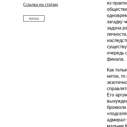
из практи
Ссылка на статью
обществе
одноврем
НАЗАД
загадку 
задача р
личности
наследст
существу
очередь о
финала.
Как тольк
ниток, то
экзотичн
справлят
Его аргу
вынужден
брокколи
«подселяе
адмирал 
мальчик К