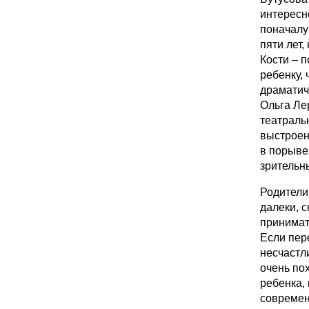
интересно
поначалу
пяти лет,
Кости – п
ребенку, 
драматич
Ольга Ле
театраль
выстроен
в порыве 
зрительн
Родители
далеки, с
принимат
Если пер
несчастл
очень по
ребенка, 
современ