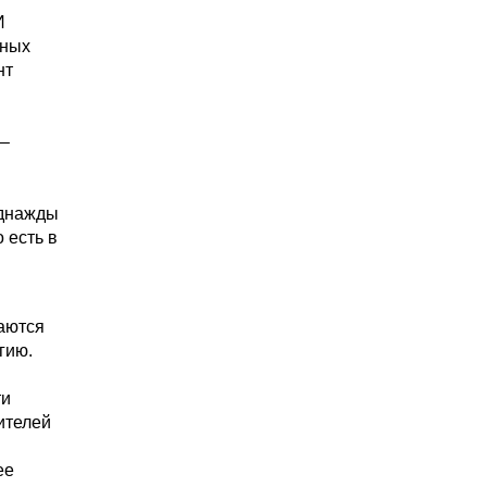
И
нных
нт
 –
однажды
 есть в
ваются
гию.
ти
ителей
ее