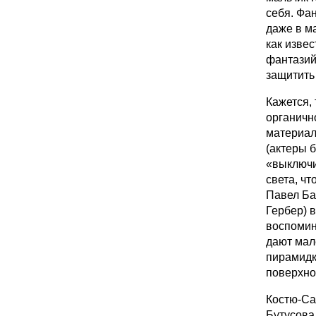
себя. Фа
даже в м
как изве
фантазий
защитить 
Кажется,
органичн
материал
(актеры 
«выключи
света, ч
Павел Ба
Гербер) 
воспомин
дают мал
пирамидк
поверхно
Костю-Са
Бутусова