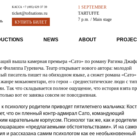
1 SEPTEMBER
КАССА
+7 (495) 629 37 39
TARTUFFE
ticket@tofnations.ru
7 p.m.
/ Main stage
ль
КУПИТЬ БИЛЕТ
DUCTIONS
NEWS
ABOUT
PROJEC
наций вышла камерная премьера «Сато» по роману Рагима Джаф
е Филиппа Гуревича. Театр открывает нового автора: молодой
ый писатель пишет на обиходном языке, а сюжет романа «Сато»
 жанре мокьюментари, его герои – среднестатические люди с т
и. Так что складывается полное ощущение, что история взята п
только вот ее завязка совсем не повседневная.
 к психологу родители приводят пятилетнего мальчика: Кос
ет, что он пленный контр-адмирал Сато, командующий
ким карательным корпусом. Психолог так же, как и родители
ошарашен «предлагаемыми обстоятельствами». И на само
рия и рассказана самим психологом как ее необыкновенный