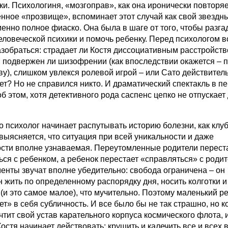
ки. Психологиня, «мозгоправ», как она иронически повторяе
нное «прозвище», вспоминает этот случай как свой звездны
енно полное фиаско. Она была в шаге от того, чтобы разга
человеческой психики и помочь ребенку. Перед психологом в
азобраться: страдает ли Костя диссоциативным расстройст
, подвержен ли шизофрении (как впоследствии окажется – 
ву), слишком увлекся ролевой игрой – или Сато действител
ет? Но не справился никто. И драматический спектакль в п
б этом, хотя детективного рода саспенс цепко не отпускает
о психолог начинает распутывать историю болезни, как клу
 выясняется, что ситуация при всей уникальности и даже
ости вполне узнаваемая. Переутомленные родители перест
ься с ребенком, а ребенок перестает «справляться» с роди
менты звучат вполне убедительно: свобода ограничена – он
 жить по определенному распорядку дня, носить колготки и
 (и это самое малое), что мучительно. Поэтому маленький р
т» в себя субличность. И все было бы не так страшно, но к
чтит свой устав карательного корпуса космического флота, 
остя начинает действовать: крушить и калечить все и всех 