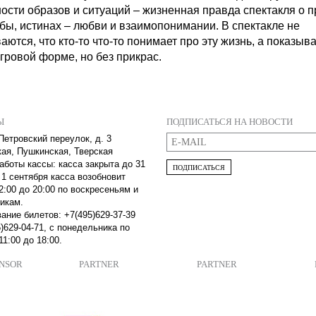
ости образов и ситуаций – жизненная правда спектакля о п
 бы, истинах – любви и взаимопонимании. В спектакле не
ются, что кто-то что-то понимает про эту жизнь, а показыв
игровой форме, но без прикрас.
Ы
ПОДПИСАТЬСЯ НА НОВОСТИ
Петровский переулок, д. 3
кая, Пушкинская, Тверская
аботы кассы: касса закрыта до 31
ПОДПИСАТЬСЯ
 1 сентября касса возобновит
2:00 до 20:00 по воскресеньям и
икам.
ание билетов: +7(495)629-37-39
)629-04-71, с понедельника по
11:00 до 18:00.
ONSOR
PARTNER
PARTNER