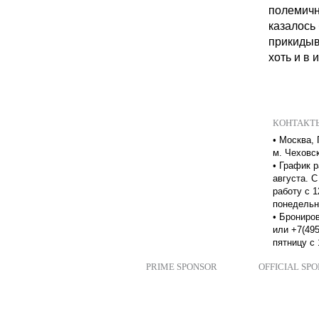
полемичн
казалось
прикидыва
хоть и в 
КОНТАКТ
•
Москва, 
м. Чеховс
•
График р
августа. С
работу с 1
понедельн
•
Брониров
или +7(495
пятницу с 
PRIME SPONSOR
OFFICIAL SP