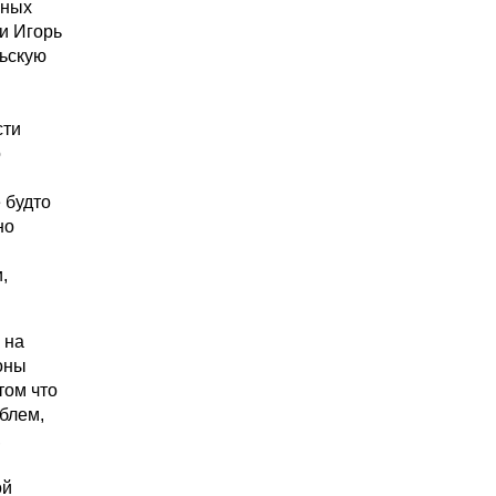
чных
и Игорь
льскую
сти
о
 будто
но
,
 на
оны
том что
облем,
,
ой