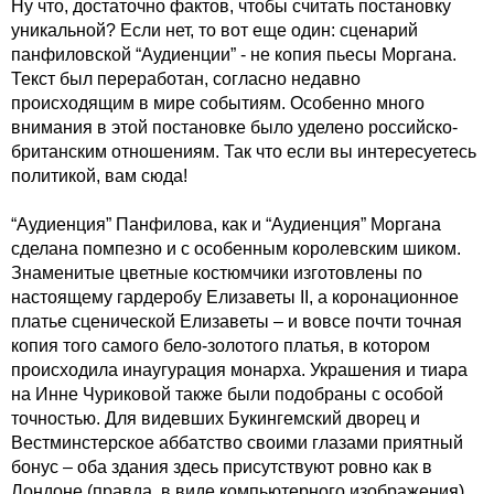
Ну что, достаточно фактов, чтобы считать постановку
уникальной? Если нет, то вот еще один: сценарий
панфиловской “Аудиенции” - не копия пьесы Моргана.
Текст был переработан, согласно недавно
происходящим в мире событиям. Особенно много
внимания в этой постановке было уделено российско-
британским отношениям. Так что если вы интересуетесь
политикой, вам сюда!
“Аудиенция” Панфилова, как и “Аудиенция” Моргана
сделана помпезно и с особенным королевским шиком.
Знаменитые цветные костюмчики изготовлены по
настоящему гардеробу Елизаветы II, а коронационное
платье сценической Елизаветы – и вовсе почти точная
копия того самого бело-золотого платья, в котором
происходила инаугурация монарха. Украшения и тиара
на Инне Чуриковой также были подобраны с особой
точностью. Для видевших Букингемский дворец и
Вестминстерское аббатство своими глазами приятный
бонус – оба здания здесь присутствуют ровно как в
Лондоне (правда, в виде компьютерного изображения).