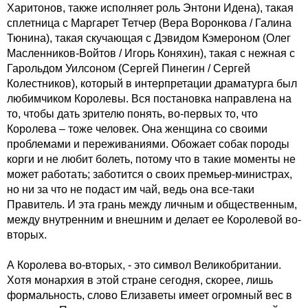
Харитонов, также исполняет роль Энтони Идена), такая
сплетница с Маргарет Тетчер (Вера Воронкова / Галина
Тюнина), такая скучающая с Дэвидом Кэмероном (Олег
Масленников-Войтов / Игорь Коняхин), такая с нежная с
Гарольдом Уилсоном (Сергей Пинегин / Сергей
Колестников), который в интерпретации драматурга был
любимчиком Королевы. Вся постановка направлена на
то, чтобы дать зрителю понять, во-первых то, что
Королева – тоже человек. Она женщина со своими
проблемами и переживаниями. Обожает собак породы
корги и не любит болеть, потому что в такие моменты не
может работать; заботится о своих премьер-министрах,
но ни за что не подаст им чай, ведь она все-таки
Правитель. И эта грань между личным и общественным,
между внутренним и внешним и делает ее Королевой во-
вторых.
А Королева во-вторых, - это символ Великобритании.
Хотя монархия в этой стране сегодня, скорее, лишь
формальность, слово Елизаветы имеет огромный вес в