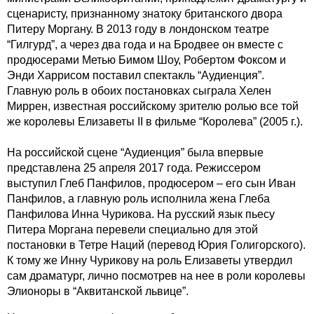
сценаристу, признанному знатоку британского двора
Питеру Моргану. В 2013 году в лондонском театре
“Гилгурд”, а через два года и на Бродвее он вместе с
продюсерами Метью Бимом Шоу, Робертом Фоксом и
Энди Харрисом поставил спектакль “Аудиенция”.
Главную роль в обоих постановках сыграла Хелен
Миррен, известная российскому зрителю ролью все той
же королевы Елизаветы II в фильме “Королева” (2005 г.).
На российской сцене “Аудиенция” была впервые
представлена 25 апреля 2017 года. Режиссером
выступил Глеб Панфилов, продюсером – его сын Иван
Панфилов, а главную роль исполнила жена Глеба
Панфилова Инна Чурикова. На русский язык пьесу
Питера Моргана перевели специально для этой
постановки в Тетре Наций (перевод Юрия Голигорского).
К тому же Инну Чурикову на роль Елизаветы утвердил
сам драматург, лично посмотрев на нее в роли королевы
Элионоры в “Аквитанской львице”.