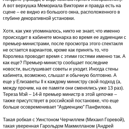
А вот верхушка Мемориала Виктории и правда есть на
сцене – ее видно из большого окна, расположенного в
глубине декоративной установки.
Хотя, как уже упоминалось, никто не знает, что именно
происходит в кабинете монарха во время ее аудиенции с
премьер-министрами, после просмотра этого спектакля
не остается вариантов, кроме как принять то, что
Королева проводит время с этими гостями именно так. А
как еще? Премьер-министр сообщает последние
новости, выслушивает советы и уходит. Иногда стены
кабинета, возможно, слышат и обычную болтовню. А
еще у Елизаветы II к каждому министру свой подход (а,
между прочим, на ее памяти они сменялись уже 13 раз).
Тереза Мэй – 14-й премьер министр в этой цепочке –
также присутствует в российской постановке, что еще
больше осовременивает “Аудиенцию” Панфилова.
Такая робкая с Уинстоном Черчиллем (Михаил Горевой),
такая уверенная Гарольдом Макмилланом (Андрей