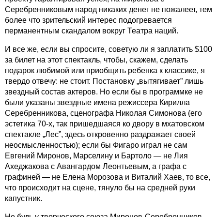
Серебренниковым народ никаких денег не пожалеет, тем
более что зрительский интерес подогревается
перманентным скандалом вокруг Театра наций.
И все же, если вы спросите, советую ли я заплатить $100
за билет на этот спектакль, чтобы, скажем, сделать
подарок любимой или приобщить ребенка к классике, я
твердо отвечу: не стоит. Постановку „вытягивает” лишь
звездный состав актеров. Но если бы в программке не
были указаны звездные имена режиссера Кирилла
Серебренникова, сценографа Николая Симонова (его
эстетика
70-х,
так пришедшаяся ко двору в мхатовском
спектакле „Лес”, здесь откровенно раздражает своей
неосмысленностью); если бы Фигаро играл не сам
Евгений Миронов, Марселину и Бартоло — не Лия
Ахеджакова с Авангардом Леонтьевым, а графа с
графиней — не Елена Морозова и Виталий Хаев, то все,
что происходит на сцене, тянуло бы на средней руки
капустник.
Не будь у творческого союза
Миронов-Серебренников