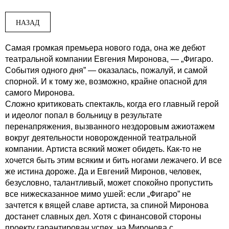
НАЗАД
Самая громкая премьера нового года, она же дебют
театральной компании Евгения Миронова, — „Фигаро.
События одного дня” — оказалась, пожалуй, и самой
спорной. И к тому же, возможно, крайне опасной для
самого Миронова.
Сложно критиковать спектакль, когда его главный герой
и идеолог попал в больницу в результате
перенапряжения, вызванного нездоровым ажиотажем
вокруг деятельности новорожденной театральной
компании. Артиста всякий может обидеть.
Как-то не
хочется быть этим всяким и бить ногами лежачего. И все
же истина дороже. Да и Евгений Миронов, человек,
безусловно, талантливый, может спокойно пропустить
все нижесказанное мимо ушей: если „Фигаро” не
зачтется к вящей славе артиста, за спиной Миронова
достанет славных дел. Хотя с финансовой стороны
проекту гарантирован успех, на Миронова с