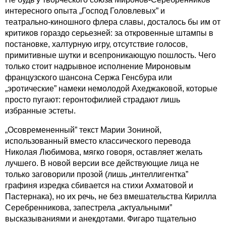
интересного опыта „Господ Головлевых” и
театрально-киношного
флера славы, досталось бы им от
критиков гораздо серьезней: за откровенные штампы в
постановке, халтурную игру, отсутствие голосов,
примитивные шутки и всепроникающую пошлость. Чего
только стоит надрывное исполнение Мироновым
французского шансона Сержа Генсбура или
„эротические” намеки немолодой Ахеджаковой, которые
просто пугают: геронтофилией страдают лишь
избранные эстеты.
„Осовремененный” текст Марии Зониной,
использованный вместо классического перевода
Николая Любимова, мягко говоря, оставляет желать
лучшего. В новой версии все действующие лица не
только заговорили прозой (лишь „интеллигентка”
графиня изредка сбивается на стихи Ахматовой и
Пастернака), но их речь, не без вмешательства Кирилла
Серебренникова, запестрела „актуальными”
высказываниями и анекдотами. Фигаро тщательно