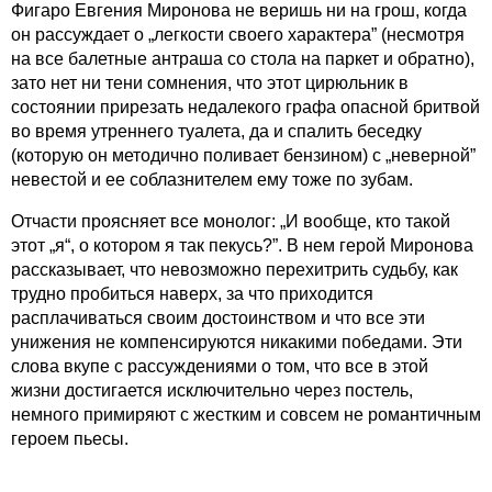
Фигаро Евгения Миронова не веришь ни на грош, когда
он рассуждает о „легкости своего характера” (несмотря
на все балетные антраша со стола на паркет и обратно),
зато нет ни тени сомнения, что этот цирюльник в
состоянии прирезать недалекого графа опасной бритвой
во время утреннего туалета, да и спалить беседку
(которую он методично поливает бензином) с „неверной”
невестой и ее соблазнителем ему тоже по зубам.
Отчасти проясняет все монолог: „И вообще, кто такой
этот „я“, о котором я так пекусь?”. В нем герой Миронова
рассказывает, что невозможно перехитрить судьбу, как
трудно пробиться наверх, за что приходится
расплачиваться своим достоинством и что все эти
унижения не компенсируются никакими победами. Эти
слова вкупе с рассуждениями о том, что все в этой
жизни достигается исключительно через постель,
немного примиряют с жестким и совсем не романтичным
героем пьесы.