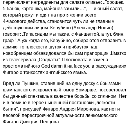
перечисляет ингредиенты для салата оливье: „Горошек,
5 банок, картошка, майонез забыли…”, — и оный салат,
который режут и едят на протяжении всего
4-часового действа,
становится чуть ли не главным
действующим лицом. Керубино (Александр Новин)
говорит: „Типа сидим мы такие, с Фаншеттой, а тут, блин,
граф ” А уж когда его, Керубино, собираются отправить в
армию, то плоскости шуток и прибауток над
новобранцем обзавидовался бы сам прапорщик Шматко
из телесериала „Солдаты”. Плосковата и замена
хрестоматийного God damn it на fuск you в рассуждениях
Фигаро о тонкостях английского языка.
Вряд ли Пушкин, ставивший на одну доску с брызгами
шампанского искрометный юмор Бомарше, посоветовал
бы данный спектакль в качестве борьбы со сплином. Нет
и в помине в герое нынешней постановки „легкости
бытия”, присущей Фигаро Андрея Миронова, как нет и
веселой перестроечной актуальности ленкомовского
Фигаро Дмитрия Певцова.