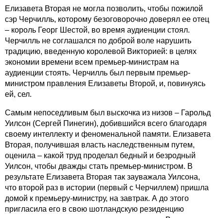
Елизавета Вторая не могла позволить, чтобы пожилой
сэр Черчилль, которому безоговорочно доверял ее отец
– король Георг Шестой, во время аудиенции стоял.
Черчилль не соглашался по доброй воле нарушить
традицию, введенную королевой Викторией: в целях
экономии времени всем премьер-министрам на
аудиенции стоять. Черчилль был первым премьер-
министром правления Елизаветы Второй, и, повинуясь
ей, сел.
Самым непоседливым был выскочка из низов – Гарольд
Уилсон (Сергей Пинегин), добившийся всего благодаря
своему интеллекту и феноменальной памяти. Елизавета
Вторая, получившая власть наследственным путем,
оценила – какой труд проделал бедный и безродный
Уилсон, чтобы дважды стать премьер-министром. В
результате Елизавета Вторая так зауважала Уилсона,
что второй раз в истории (первый с Черчиллем) пришла
домой к премьеру-министру, на завтрак. А до этого
пригласила его в свою шотландскую резиденцию