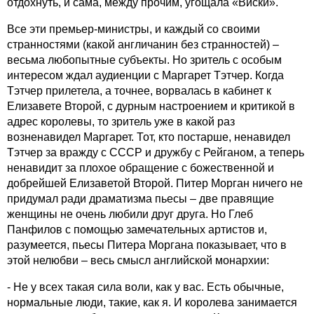
отдохнуть, и сама, между прочим, угощала «Виски».
Все эти премьер-министры, и каждый со своими
странностями (какой англичанин без странностей) –
весьма любопытные субъекты. Но зритель с особым
интересом ждал аудиенции с Маргарет Тэтчер. Когда
Тэтчер прилетела, а точнее, ворвалась в кабинет к
Елизавете Второй, с дурным настроением и критикой в
адрес королевы, то зритель уже в какой раз
возненавидел Маргарет. Тот, кто постарше, ненавидел
Тэтчер за вражду с СССР и дружбу с Рейганом, а теперь
ненавидит за плохое обращение с божественной и
добрейшей Елизаветой Второй. Питер Морган ничего не
придумал ради драматизма пьесы – две правящие
женщины не очень любили друг друга. Но Глеб
Панфилов с помощью замечательных артистов и,
разумеется, пьесы Питера Моргана показывает, что в
этой нелюбви – весь смысл английской монархии:
- Не у всех такая сила воли, как у вас. Есть обычные,
нормальные люди, такие, как я. И королева занимается