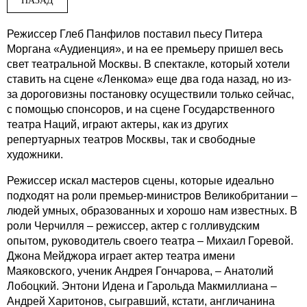
Режиссер Глеб Панфилов поставил пьесу Питера
Моргана «Аудиенция», и на ее премьеру пришел весь
свет театральной Москвы. В спектакле, который хотели
ставить на сцене «Ленкома» еще два года назад, но из-
за дороговизны постановку осуществили только сейчас,
с помощью спонсоров, и на сцене Государственного
театра Наций, играют актеры, как из других
репертуарных театров Москвы, так и свободные
художники.
Режиссер искал мастеров сцены, которые идеально
подходят на роли премьер-министров Великобритании –
людей умных, образованных и хорошо нам известных. В
роли Черчилля – режиссер, актер с голливудским
опытом, руководитель своего театра – Михаил Горевой.
Джона Мейджора играет актер театра имени
Маяковского, ученик Андрея Гончарова, – Анатолий
Лобоцкий. Энтони Идена и Гарольда Макмиллиана –
Андрей Харитонов, сыгравший, кстати, англичанина