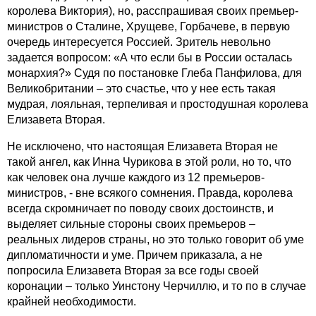
королева Виктория), но, расспрашивая своих премьер-
министров о Сталине, Хрущеве, Горбачеве, в первую
очередь интересуется Россией. Зритель невольно
задается вопросом: «А что если бы в России осталась
монархия?» Судя по постановке Глеба Панфилова, для
Великобритании – это счастье, что у нее есть такая
мудрая, лояльная, терпеливая и простодушная королева
Елизавета Вторая.
Не исключено, что настоящая Елизавета Вторая не
такой ангел, как Инна Чурикова в этой роли, но то, что
как человек она лучше каждого из 12 премьеров-
министров, - вне всякого сомнения. Правда, королева
всегда скромничает по поводу своих достоинств, и
выделяет сильные стороны своих премьеров –
реальных лидеров страны, но это только говорит об уме
дипломатичности и уме. Причем приказала, а не
попросила Елизавета Вторая за все годы своей
коронации – только Уинстону Черчиллю, и то по в случае
крайней необходимости.