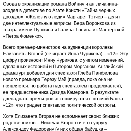
Овода в экранизации романа Войнич и англичанина-
злодея в детективе по Агате Кристи «Тайна черных
дроздов». «Железную леди» Маргарет Тэтчер – делят
две интеллектуальные актрисы: Вера Воронкова из
театра имени Пушкина и Галина Тюнина из Мастерской
«Петра Фоменко».
Всего премьер-министров на аудиенции королевы
Елизаветы Второй (ее играет Инна Чурикова) – «12». Эту
цифру произносит Инну Чурикова, с учетом изменений,
сделанных историей и Питером Морганом. Английский
драматург добавил для спектакля Глеба Панфилова
нового премьера Терезу Мэй (правда, пока она не
появляется, но работа над спектаклем продолжается),
ее предшественника Дэвида Кэмерона. В результате
двенадцать премьеров ассоциируются с поэмой Блока
«12», что придает спектаклю политической остроты.
Хотя Елизавета Вторая не вспоминает своих близких
родственников – Николая Второго и его супругу
Александру Федоровну (у них общая бабушка –