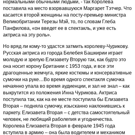
нормальными обычными людьми, - так Королева
поставила на место взорвавшуюся Маргарет Тэтчер. Что
касается второй женщины на посту-премьер министра
Великобритании Терезы Мэй, то, по словам Глеба
Панфилова, «он введет ее в спектакль, и уже есть
актриса на эту роль».
Но вряд ли кому-то удастся затмить королеву-Чурикову.
Русская актриса из города Белебея Башкирии играет
молодую и зрелую Елизавету Вторую так, как будто это
она носит корону Британии с 1953 года, и все эти
драгоценные жемчуга, яркие костюмы и консервативные
сумочки на руке…Во время одного спектакля сумочка
нечаянно упала во время аудиенции, и зал не знал – как
выкрутится из положения Инна Чурикова. Актриса
поступила так, как на ее месте поступила бы Елизавета
Вторая – подняла сумочку, изысканно наклонившись к
паркету. Елизавета Вторая – с детства самостоятельный
человек, не любящий раболепия и угодничества.
Королева Елизавета Вторая в феврале 1945 года
вступила в армию – она была водителем и механиком