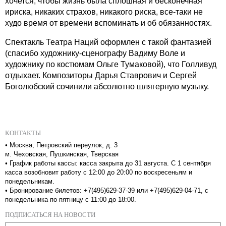
хочется, чтобы жизнь была сплошная и бесконечная
ириска, никаких страхов, никакого риска, все-таки не
худо время от времени вспоминать и об обязанностях.
Спектакль Театра Наций оформлен с такой фантазией
(спасибо художнику-сценографу Вадиму Воле и
художнику по костюмам Ольге Тумаковой), что Голливуд
отдыхает. Композиторы Дарья Ставрович и Сергей
Боголюбский сочинили абсолютно шлягерную музыку.
КОНТАКТЫ
•
Москва, Петровский переулок, д. 3
м. Чеховская, Пушкинская, Тверская
•
График работы кассы: касса закрыта до 31 августа. С 1 сентября
касса возобновит работу с 12:00 до 20:00 по воскресеньям и
понедельникам.
•
Бронирование билетов: +7(495)629-37-39 или +7(495)629-04-71, с
понедельника по пятницу с 11:00 до 18:00.
ПОДПИСАТЬСЯ НА НОВОСТИ