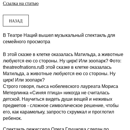
Ссылка на статью
НАЗАД
В Театре Наций вышел музыкальный спектакль для
семейного просмотра
В этой сказке в клетке оказалась Матильда, а животные
любуются ею со стороны. Ну цирк! Или зоопарк? Фото:
theatreofnations.ruВ этой сказке в клетке оказалась
Матильда, а животные любуются ею со стороны. Ну
цирк! Или зоопарк?
Строго говоря, пьеса нобелевского лауреата Мориса
Метерлинка «Синяя птица» никогда не считалась
детской. Научиться видеть души вещей и неживых
предметов - сложное символическое решение, чтобы
его, как карамельку, запросто схрумкал и проглотил
ребенок.
Спектакль режиссера Олега Глушкова сделан по