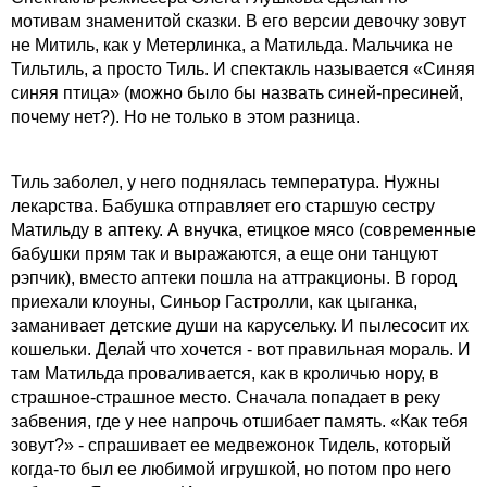
мотивам знаменитой сказки. В его версии девочку зовут
не Митиль, как у Метерлинка, а Матильда. Мальчика не
Тильтиль, а просто Тиль. И спектакль называется «Синяя
синяя птица» (можно было бы назвать синей-пресиней,
почему нет?). Но не только в этом разница.
Тиль заболел, у него поднялась температура. Нужны
лекарства. Бабушка отправляет его старшую сестру
Матильду в аптеку. А внучка, етицкое мясо (современные
бабушки прям так и выражаются, а еще они танцуют
рэпчик), вместо аптеки пошла на аттракционы. В город
приехали клоуны, Синьор Гастролли, как цыганка,
заманивает детские души на карусельку. И пылесосит их
кошельки. Делай что хочется - вот правильная мораль. И
там Матильда проваливается, как в кроличью нору, в
страшное-страшное место. Сначала попадает в реку
забвения, где у нее напрочь отшибает память. «Как тебя
зовут?» - спрашивает ее медвежонок Тидель, который
когда-то был ее любимой игрушкой, но потом про него