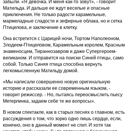
забыли. «Я девочка. И меня как-то зовут», - говорит
Матильда. И дальше ее ждут веселые и опасные
приключения. Не только радости карамельные,
мармеладные сладости и зефирные облака, но и сетка
Птицелова, и заключение в клетку.
Она встретится с Царицей ночи, Тортом Наполеоном,
Злодеем-Птицеловом, Карамельным королем, Красным
знаменосцем, Тираннозавром и даже Супергероем-
великаном. И отправится на поиски Синей птицы, само
собой. Только Синяя птица способна вернуть
легкомысленную Матильду домой.
«Мы написали совершенно новую оригинальную
историю и рассказали ее современным языком, -
говорит режиссер. - Но, пытаясь переосмыслить пьесу
Метерлинка, задаем себе те же вопросы».
В новом спектакле, как в старых песнях о главном, есть
рассуждения о том, что зорко одно лишь сердце, если,
конечно, оно в данный момент не спит. И хотя так