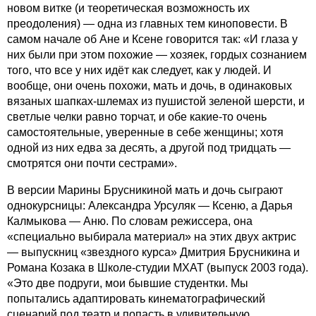
новом витке (и теоретическая возможность их
преодоления) — одна из главных тем киноповести. В
самом начале об Ане и Ксене говорится так: «И глаза у
них были при этом похожие — хозяек, гордых сознанием
того, что все у них идёт как следует, как у людей. И
вообще, они очень похожи, мать и дочь, в одинаковых
вязаных шапках-шлемах из пушистой зеленой шерсти, и
светлые челки равно торчат, и обе какие-то очень
самостоятельные, уверенные в себе женщины; хотя
одной из них едва за десять, а другой под тридцать —
смотрятся они почти сестрами».
В версии Марины Брусникиной мать и дочь сыграют
однокурсницы: Александра Урсуляк — Ксеню, а Дарья
Калмыкова — Аню. По словам режиссера, она
«специально выбирала материал» на этих двух актрис
— выпускниц «звездного курса» Дмитрия Брусникина и
Романа Козака в Школе-студии МХАТ (выпуск 2003 года).
«Это две подруги, мои бывшие студентки. Мы
попытались адаптировать кинематографический
сценарий под театр и попасть в удивительную