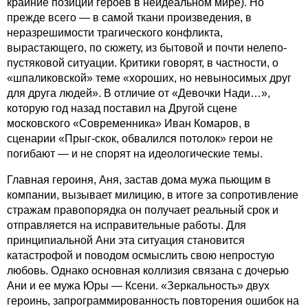
крайние позиции героев в неидеальном мире). Но
прежде всего — в самой ткани произведения, в
неразрешимости трагического конфликта,
вырастающего, по сюжету, из бытовой и почти нелепо-
пустяковой ситуации. Критики говорят, в частности, о
«шпаликовской» теме «хороших, но невыносимых друг
для друга людей». В отличие от «Девочки Нади…»,
которую год назад поставил на Другой сцене
московского «Современника» Иван Комаров, в
сценарии «Прыг-скок, обвалился потолок» герои не
погибают — и не спорят на идеологические темы.
Главная героиня, Аня, застав дома мужа пьющим в
компании, вызывает милицию, в итоге за сопротивление
стражам правопорядка он получает реальный срок и
отправляется на исправительные работы. Для
принципиальной Ани эта ситуация становится
катастрофой и поводом осмыслить свою непростую
любовь. Однако основная коллизия связана с дочерью
Ани и ее мужа Юры — Ксени. «Зеркальность» двух
героинь, запрограммированность повторения ошибок на