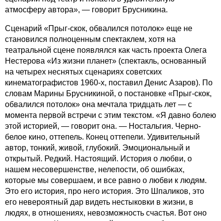
атмосферу автора», — говорит Брусникина.
Сценарий «Прыг-скок, обвалился потолок» еще не
становился полноценным спектаклем, хотя на
театральной сцене появлялся как часть проекта Олега
Нестерова «Из жизни планет» (спектакль, основанный
на четырех неснятых сценариях советских
кинематографистов 1960-х, поставил Денис Азаров). По
словам Марины Брусникиной, о постановке «Прыг-скок,
обвалился потолок» она мечтала тридцать лет — с
момента первой встречи с этим текстом. «Я давно болею
этой историей, — говорит она. — Ностальгия. Черно-
белое кино, оттепель. Конец оттепели. Удивительный
автор, тонкий, живой, глубокий. Эмоциональный и
открытый. Редкий. Настоящий. История о любви, о
нашем несовершенстве, нелепости, об ошибках,
которые мы совершаем, и все равно о любви к людям.
Это его история, про него история. Это Шпаликов, это
его невероятный дар видеть нестыковки в жизни, в
людях, в отношениях, невозможность счастья. Вот оно