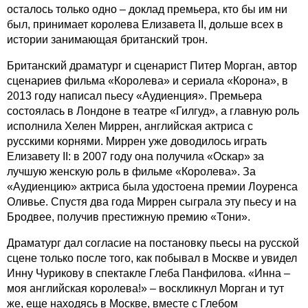
осталось только одно – доклад премьера, кто бы им ни
был, принимает королева Елизавета II, дольше всех в
истории занимающая британский трон.
Британский драматург и сценарист Питер Морган, автор
сценариев фильма «Королева» и сериала «Корона», в
2013 году написал пьесу «Аудиенция». Премьера
состоялась в Лондоне в театре «Гилгуд», а главную роль
исполнила Хелен Миррен, английская актриса с
русскими корнями. Миррен уже доводилось играть
Елизавету II: в 2007 году она получила «Оскар» за
лучшую женскую роль в фильме «Королева». За
«Аудиенцию» актриса была удостоена премии Лоуренса
Оливье. Спустя два года Миррен сыграла эту пьесу и на
Бродвее, получив престижную премию «Тони».
Драматург дал согласие на постановку пьесы на русской
сцене только после того, как побывал в Москве и увидел
Инну Чурикову в спектакле Глеба Панфилова. «Инна –
моя английская королева!» – воскликнул Морган и тут
же, еще находясь в Москве, вместе с Глебом